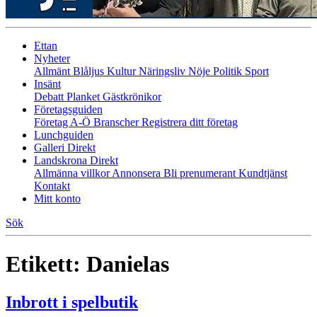
Ettan
Nyheter
Allmänt
Blåljus
Kultur
Näringsliv
Nöje
Politik
Sport
Insänt
Debatt
Planket
Gästkrönikor
Företagsguiden
Företag A-Ö
Branscher
Registrera ditt företag
Lunchguiden
Galleri Direkt
Landskrona Direkt
Allmänna villkor
Annonsera
Bli prenumerant
Kundtjänst
Kontakt
Mitt konto
Sök
Etikett:
Danielas
Inbrott i spelbutik