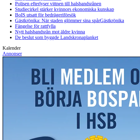
Polisen efterlyser vittnen till halsbandsrånen
Studiecirkel stärker kvinnors ekonomiska kunskap
BoIS utsatt för bedrägeriförsök
Gästkrönika: När staden glömmer sina spår
Gästkrönika
Fängelse för rattfylla
Nytt halsbandsrån mot äldre kvinna
De beslut som byggde Landskrona
planket
Kalender
Annonser