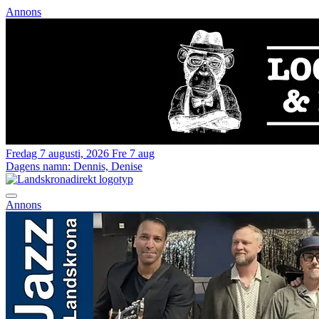
Annons
Fredag 7 augusti, 2026
Fre 7 aug
Dagens namn:
Dennis, Denise
Annons