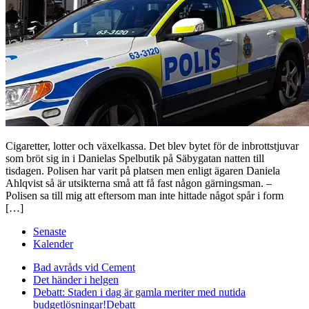
Cigaretter, lotter och växelkassa. Det blev bytet för de inbrottstjuvar
som bröt sig in i Danielas Spelbutik på Säbygatan natten till
tisdagen. Polisen har varit på platsen men enligt ägaren Daniela
Ahlqvist så är utsikterna små att få fast någon gärningsman. –
Polisen sa till mig att eftersom man inte hittade något spår i form
[…]
Senaste
Kalender
Bad avråds vid Cement
Det händer i helgen
Debatt: Staden i dag är gamla meriter med nutida
budgetlösningar!
Debatt