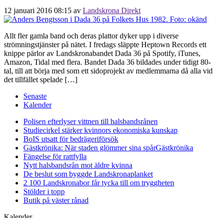
12 januari 2016 08:15
av
Landskrona Direkt
Allt fler gamla band och deras plattor dyker upp i diverse
strömningstjänster på nätet. I fredags släppte Heptown Records ett
knippe pärlor av Landskronabandet Dada 36 på Spotify, iTunes,
Amazon, Tidal med flera. Bandet Dada 36 bildades under tidigt 80-
tal, till att börja med som ett sidoprojekt av medlemmarna då alla vid
det tillfället spelade […]
Senaste
Kalender
Polisen efterlyser vittnen till halsbandsrånen
Studiecirkel stärker kvinnors ekonomiska kunskap
BoIS utsatt för bedrägeriförsök
Gästkrönika: När staden glömmer sina spår
Gästkrönika
Fängelse för rattfylla
Nytt halsbandsrån mot äldre kvinna
De beslut som byggde Landskrona
planket
2 100 Landskronabor får tycka till om tryggheten
Stölder i topp
Butik på väster rånad
Kalender