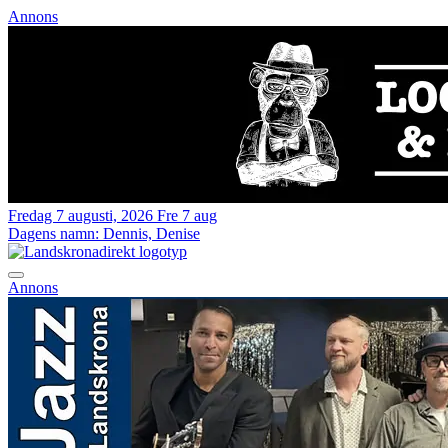
Annons
Fredag 7 augusti, 2026
Fre 7 aug
Dagens namn:
Dennis, Denise
Annons