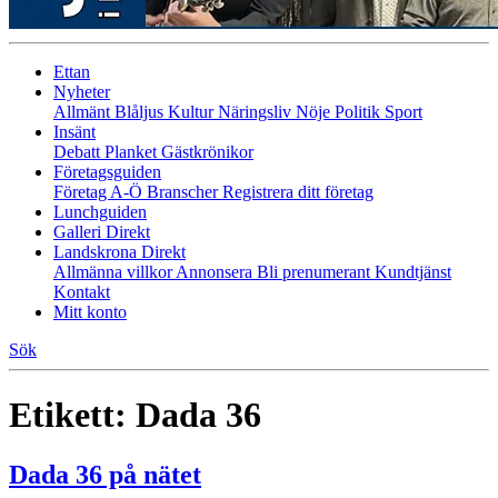
Ettan
Nyheter
Allmänt
Blåljus
Kultur
Näringsliv
Nöje
Politik
Sport
Insänt
Debatt
Planket
Gästkrönikor
Företagsguiden
Företag A-Ö
Branscher
Registrera ditt företag
Lunchguiden
Galleri Direkt
Landskrona Direkt
Allmänna villkor
Annonsera
Bli prenumerant
Kundtjänst
Kontakt
Mitt konto
Sök
Etikett:
Dada 36
Dada 36 på nätet