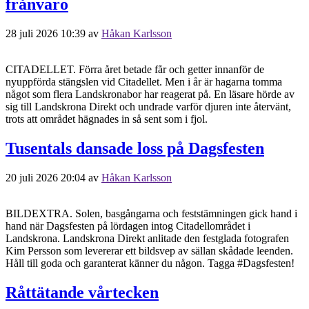
frånvaro
28 juli 2026 10:39
av
Håkan Karlsson
CITADELLET. Förra året betade får och getter innanför de
nyuppförda stängslen vid Citadellet. Men i år är hagarna tomma
något som flera Landskronabor har reagerat på. En läsare hörde av
sig till Landskrona Direkt och undrade varför djuren inte återvänt,
trots att området hägnades in så sent som i fjol.
Tusentals dansade loss på Dagsfesten
20 juli 2026 20:04
av
Håkan Karlsson
BILDEXTRA. Solen, basgångarna och feststämningen gick hand i
hand när Dagsfesten på lördagen intog Citadellområdet i
Landskrona. Landskrona Direkt anlitade den festglada fotografen
Kim Persson som levererar ett bildsvep av sällan skådade leenden.
Håll till goda och garanterat känner du någon. Tagga #Dagsfesten!
Råttätande vårtecken