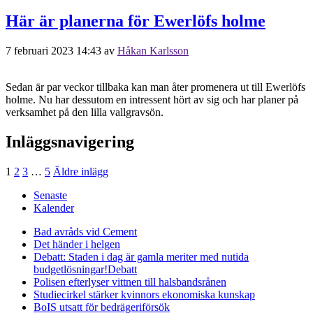
Här är planerna för Ewerlöfs holme
7 februari 2023 14:43
av
Håkan Karlsson
Sedan är par veckor tillbaka kan man åter promenera ut till Ewerlöfs
holme. Nu har dessutom en intressent hört av sig och har planer på
verksamhet på den lilla vallgravsön.
Inläggsnavigering
1
2
3
…
5
Äldre inlägg
Senaste
Kalender
Bad avråds vid Cement
Det händer i helgen
Debatt: Staden i dag är gamla meriter med nutida
budgetlösningar!
Debatt
Polisen efterlyser vittnen till halsbandsrånen
Studiecirkel stärker kvinnors ekonomiska kunskap
BoIS utsatt för bedrägeriförsök