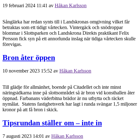
19 februari 2024 11:41
av
Håkan Karlsson
Sånglärka har redan synts till i Landskronas omgivning vilket får
betraktas som ett tidigt vårtecken. Vintergäck och snödroppar
blommar i Slottsparken och Landskrona Direkts praktikant Felix
Persson fick syn på ett annorlunda inslag när tidiga vårtecken skulle
förevigas.
Bron åter öppen
10 november 2023 15:52
av
Håkan Karlsson
Till glädje för allmänhet, boende på Citadellet och inte minst
näringsidkarna inne på slottsområdet så är bron vid konsthallen åter
öppnad. Farbanans väderbitna brädor är nu utbytta och räcket
nymålat. Statens fastighetsverk har lagt i runda svängar 1,5 miljoner
kronor på att få bron i skick.
Tipsrundan ställer om – inte in
7 augusti 2023 14:01
av
Håkan Karlsson