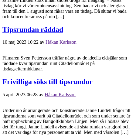
sa Janne Lindell strax innan snöret drogs för målgång. – Nästa
tisdag kör vi vårterminensavslutning. Sen badar vi och äter glass
fram till den 1 augusti som råkar vara en tisdag. Då slutar vi bada
och koncentrerar oss på nio […]
Tipsrundan räddad
10 maj 2023 10:22
av
Håkan Karlsson
Filmaren Sven Pettersson träffar några av de ideella eldsjälar som
räddade kvar tipsrundan runt Citadellområdet på
tisdagseftermiddagar.
Frivilliga söks till tipsrundor
5 april 2023 06:28
av
Håkan Karlsson
Under nio år arrangerade och konstruerade Janne Lindell frågor till
tipsrundorna som varit på Citadellområdet och som under senare år
haft uppbackning av Bangolfklubben Linjen. Men så i höstas blev
det för tungt. Janne Lindell aviserade att sista rundan var gjord och
att det var dags för nya personer att ta vid. Men med vårsolen […]