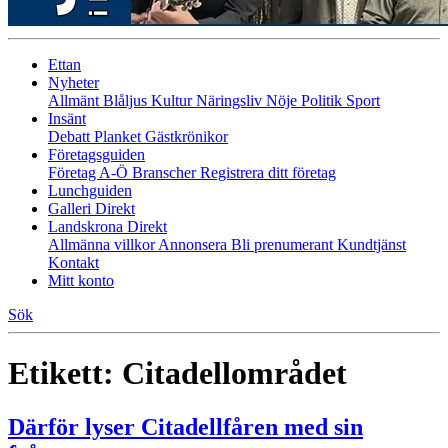
Ettan
Nyheter
Allmänt
Blåljus
Kultur
Näringsliv
Nöje
Politik
Sport
Insänt
Debatt
Planket
Gästkrönikor
Företagsguiden
Företag A-Ö
Branscher
Registrera ditt företag
Lunchguiden
Galleri Direkt
Landskrona Direkt
Allmänna villkor
Annonsera
Bli prenumerant
Kundtjänst
Kontakt
Mitt konto
Sök
Etikett:
Citadellområdet
Därför lyser Citadellfåren med sin