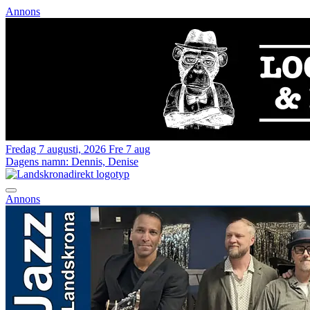
Annons
Fredag 7 augusti, 2026
Fre 7 aug
Dagens namn:
Dennis, Denise
Annons