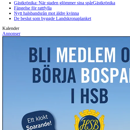
Gästkrönika: När staden glömmer sina spår
Gästkrönika
Fängelse för rattfylla
Nytt halsbandsrån mot äldre kvinna
De beslut som byggde Landskrona
planket
Kalender
Annonser