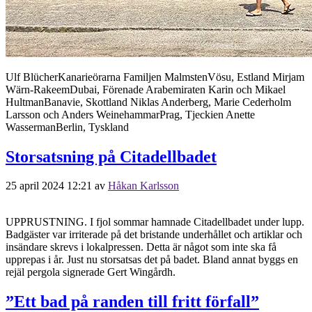
Ulf BlücherKanarieörarna Familjen MalmstenVösu, Estland Mirjam
Wärn-RakeemDubai, Förenade Arabemiraten Karin och Mikael
HultmanBanavie, Skottland Niklas Anderberg, Marie Cederholm
Larsson och Anders WeinehammarPrag, Tjeckien Anette
WassermanBerlin, Tyskland
Storsatsning på Citadellbadet
25 april 2024 12:21
av
Håkan Karlsson
UPPRUSTNING. I fjol sommar hamnade Citadellbadet under lupp.
Badgäster var irriterade på det bristande underhållet och artiklar och
insändare skrevs i lokalpressen. Detta är något som inte ska få
upprepas i år. Just nu storsatsas det på badet. Bland annat byggs en
rejäl pergola signerade Gert Wingårdh.
”Ett bad på randen till fritt förfall”