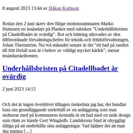
8 augusti 2023 13:44
av
Håkan Karlsson
Redan den 2 juni skrev den flitige motionssimmaren Marko
Huttunen en insändare på Planket med rubriken ”Underhållsbristen
på Citadellbadet är ovärdig”. Bot och bättring utlovades av den
tillförordnade förvaltningschefen för teknik-och fritidsförvaltningen,
Johan Thernström. Nu två månader senare är det ”ett bad på randen
till fritt förfall som är i behov av väldigt mycket kärlek”, menar
insändarskribenten.
Underhållsbristen på Citadellbadet är
ovärdig
2 juni 2023 14:15
Och det är ingen överdrivet tilltagen önskelista jag har, det handlar
bara om grundläggande underhåll av en anläggning som man
stoltserar med på kommunens hemsida är ett bad med en unik design
som ritats av kände Gert Wingårdh. Landskrona Stad är ohyggligt
dåliga på att underhålla sina anläggningar. Vad hjälper det att man
ska pumpa […]