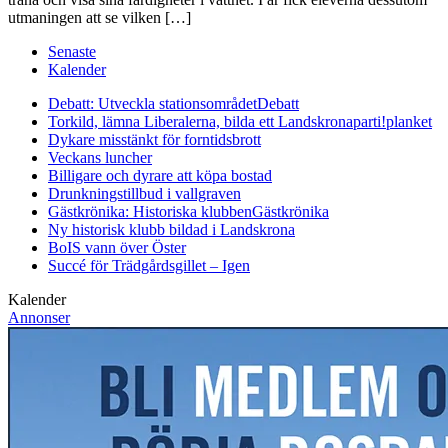
utmaningen att se vilken […]
Senaste
Kalender
Debatt: Utveckla stationsområdet
Debatt
Torkild, lämna Liberalerna, bilda ett Landskronaparti!
planket
Dykare misstänkt för forntidsbrott
Veckans luncher
Billigare och dyrare att köpa bostad
Drunkningstillbud i vallgraven
Gästkrönika: Historiska klubben
Gästkrönika
Ny historisk klubb bildad i Landskrona
BoIS vann över Öster
Succé för Trädgårdsgillet – Igen
Kalender
Annonser