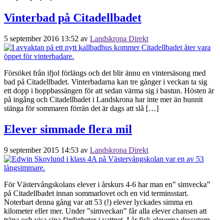
Vinterbad på Citadellbadet
5 september 2016 13:52
av
Landskrona Direkt
Försöket från ifjol förlängs och det blir ännu en vintersäsong med
bad på Citadellbadet. Vinterbadarna kan tre gånger i veckan ta sig
ett dopp i hoppbassängen för att sedan värma sig i bastun. Hösten är
på ingång och Citadellbadet i Landskrona har inte mer än hunnit
stänga för sommaren förrän det är dags att slå […]
Elever simmade flera mil
9 september 2015 14:53
av
Landskrona Direkt
För Västervångskolans elever i årskurs 4-6 har man en” simvecka”
på Citadellbadet innan sommarlovet och en vid terminsstart.
Noterbart denna gång var att 53 (!) elever lyckades simma en
kilometer eller mer. Under ”simveckan” får alla elever chansen att
träna och visa sina färdigheter i vattnet. I år fick eleverna dessutom