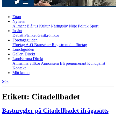
Ettan
Nyheter
Allmänt
Blåljus
Kultur
Näringsliv
Nöje
Politik
Sport
Insänt
Debatt
Planket
Gästkrönikor
Företagsguiden
Företag A-Ö
Branscher
Registrera ditt företag
Lunchguiden
Galleri Direkt
Landskrona Direkt
Allmänna villkor
Annonsera
Bli prenumerant
Kundtjänst
Kontakt
Mitt konto
Sök
Etikett:
Citadellbadet
Basturegler på Citadellbadet ifrågasätts