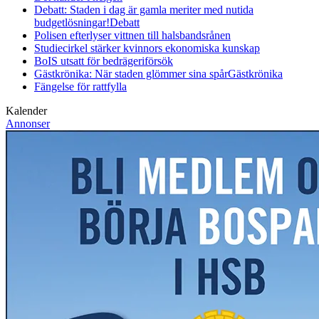
Debatt: Staden i dag är gamla meriter med nutida
budgetlösningar!
Debatt
Polisen efterlyser vittnen till halsbandsrånen
Studiecirkel stärker kvinnors ekonomiska kunskap
BoIS utsatt för bedrägeriförsök
Gästkrönika: När staden glömmer sina spår
Gästkrönika
Fängelse för rattfylla
Kalender
Annonser