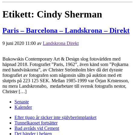
Etikett:
Cindy Sherman
Paris – Barcelona – Landskrona – Direkt
9 juni 2020 11:00
av
Landskrona Direkt
Bukowskis Contemporary Art & Design slog fotovärlden med
häpnad 2018. Fotografiet ”Paris, 1962”, även känd som ”Pojkarna
med handväskorna”, av Christer Strömholm blev då det dyraste
fotografiet av fotografen som någonsin sålts på auktion med ett
slutpris på 223 125 SEK. Mellan 1985-1999 var Örjan Kristenson,
nu mera Landskronabo, medarbetare till svensk fotografis nestor,
Christer […]
Senaste
Kalender
Efter tjugo år räcker inte självberöm
planket
Tunnelkaoset fortsätter
Bad avråds vid Cement
Det händer i helgen