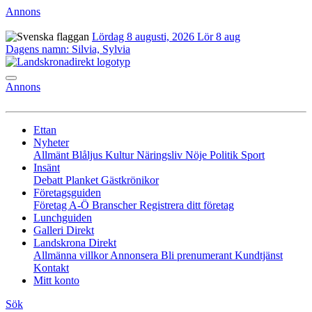
Annons
Lördag 8 augusti, 2026
Lör 8 aug
Dagens namn:
Silvia, Sylvia
Annons
Ettan
Nyheter
Allmänt
Blåljus
Kultur
Näringsliv
Nöje
Politik
Sport
Insänt
Debatt
Planket
Gästkrönikor
Företagsguiden
Företag A-Ö
Branscher
Registrera ditt företag
Lunchguiden
Galleri Direkt
Landskrona Direkt
Allmänna villkor
Annonsera
Bli prenumerant
Kundtjänst
Kontakt
Mitt konto
Sök