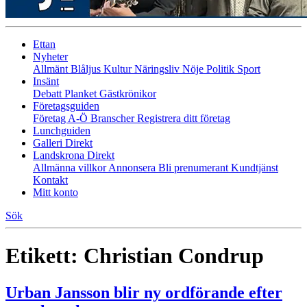
Ettan
Nyheter
Allmänt
Blåljus
Kultur
Näringsliv
Nöje
Politik
Sport
Insänt
Debatt
Planket
Gästkrönikor
Företagsguiden
Företag A-Ö
Branscher
Registrera ditt företag
Lunchguiden
Galleri Direkt
Landskrona Direkt
Allmänna villkor
Annonsera
Bli prenumerant
Kundtjänst
Kontakt
Mitt konto
Sök
Etikett:
Christian Condrup
Urban Jansson blir ny ordförande efter