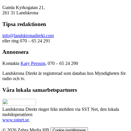
Gamla Kyrkogatan 21,
261 31 Landskrona
Tipsa redaktionen
info@landskronadirekt.com
eller ring 070 – 65 24 291
Annonsera
Kontakta
Kary Persson
, 070 – 65 24 290
Landskrona Direkt är registrerad som databas hos Myndigheten för
radio och tv.
Våra lokala samarbetspartners
Landskrona Direkt ringer från mobilen via SST Net, den lokala
mobiloperatören
www.sstnet.se
.
© 2026 Zebra Media HB
Cookie inställningar