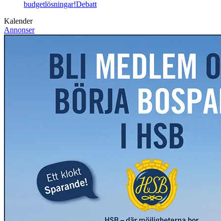
budgetlösningar!
Debatt
Kalender
Annonser