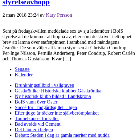
styrelseavhopp
2 mars 2018 23:24
av
Kary Persson
Sent på fredagskvällen meddelade sex av sju ledamöter i BoIS
styrelse att de kommer att hoppa av, eller som de skriver i ett öppet
brev att lämna över stafettpinnen i samband med måndagens
årsmöte. De som väljer att lämna styrelsen är Christian Condrup,
Per-Inge Nilsson, Pernilla Anderberg, Peter Condrup, Robert Carlén
och Thomas Gustafsson. Kvar […]
Senaste
Kalender
Drunkningstillbud i vallgraven
Gästkrönika: Historiska klubben
Gästkrönika
Ny historisk klubb bildad i Landskrona
BoIS vann över Öster
Succé för Trädgårdsgillet – Igen
Efter tjugo år räcker inte självberöm
planket
Tunnelkaoset fortsätter
Bad avråds vid Cement
Det händer i helgen
Debatt: Staden i dag är gamla meriter med nutida