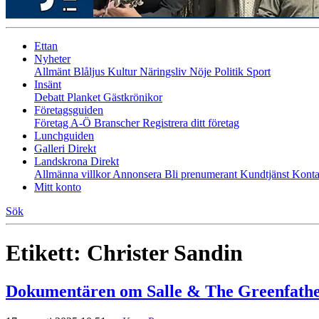
Ettan
Nyheter
Allmänt
Blåljus
Kultur
Näringsliv
Nöje
Politik
Sport
Insänt
Debatt
Planket
Gästkrönikor
Företagsguiden
Företag A-Ö
Branscher
Registrera ditt företag
Lunchguiden
Galleri Direkt
Landskrona Direkt
Allmänna villkor
Annonsera
Bli prenumerant
Kundtjänst
Konta
Mitt konto
Sök
Etikett:
Christer Sandin
Dokumentären om Salle & The Greenfather