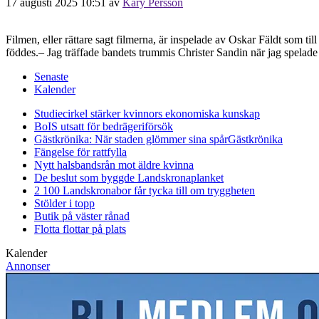
17 augusti 2025 10:51
av
Kary Persson
Filmen, eller rättare sagt filmerna, är inspelade av Oskar Fäldt som t
föddes.– Jag träffade bandets trummis Christer Sandin när jag spelade
Senaste
Kalender
Studiecirkel stärker kvinnors ekonomiska kunskap
BoIS utsatt för bedrägeriförsök
Gästkrönika: När staden glömmer sina spår
Gästkrönika
Fängelse för rattfylla
Nytt halsbandsrån mot äldre kvinna
De beslut som byggde Landskrona
planket
2 100 Landskronabor får tycka till om tryggheten
Stölder i topp
Butik på väster rånad
Flotta flottar på plats
Kalender
Annonser