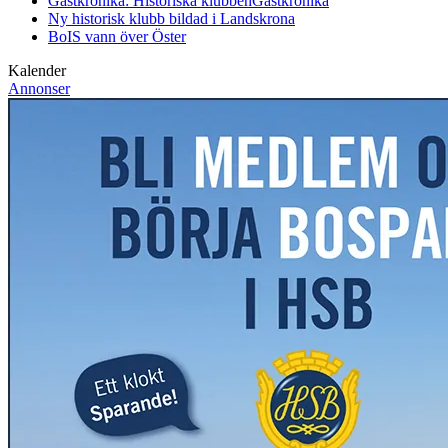
Gästkrönika: Historiska klubben
Gästkrönika
Ny historisk klubb bildad i Landskrona
BoIS vann över Öster
Kalender
Annonser