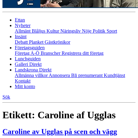
Ettan
Nyheter
Allmänt
Blåljus
Kultur
Näringsliv
Nöje
Politik
Sport
Insänt
Debatt
Planket
Gästkrönikor
Företagsguiden
Företag A-Ö
Branscher
Registrera ditt företag
Lunchguiden
Galleri Direkt
Landskrona Direkt
Allmänna villkor
Annonsera
Bli prenumerant
Kundtjänst
Kontakt
Mitt konto
Sök
Etikett:
Caroline af Ugglas
Caroline av Ugglas på scen och vägg