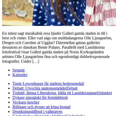
En minst sagt musikalisk resa bjuder Galleri gamla staden in till i
höst och vinter. Eller vad sägs om multitalangerna Olle Ljungström,
Dregen och Caroline af Ugglas? Däremellan gästas galleriet
dessutom av danskan Bente Polano. Parallellt med Landskrona
fotofestival visar Galleri gamla staden på Norra Kyrkogränden
artisten Olle Ljungströms fina och egendomligt dubbelexponerade
fotografier. Under […]
Senaste
Kalender
Tonie Lewenhaupt får stadens hedersmedalj
Debatt: Utveckla stationsområdet
Debatt
Torkild, lämna Liberalerna, bilda ett Landskronaparti!
planket
Dykare misstänkt för forntidsbrott
Veckans luncher
Billigare och dyrare att köpa bostad
Drunkningstillbud i vallgraven