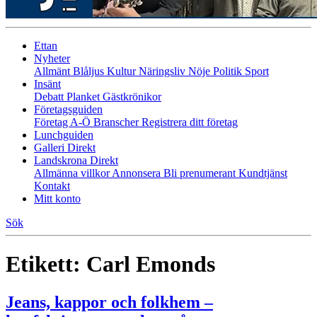
Ettan
Nyheter
Allmänt
Blåljus
Kultur
Näringsliv
Nöje
Politik
Sport
Insänt
Debatt
Planket
Gästkrönikor
Företagsguiden
Företag A-Ö
Branscher
Registrera ditt företag
Lunchguiden
Galleri Direkt
Landskrona Direkt
Allmänna villkor
Annonsera
Bli prenumerant
Kundtjänst
Kontakt
Mitt konto
Sök
Etikett:
Carl Emonds
Jeans, kappor och folkhem –