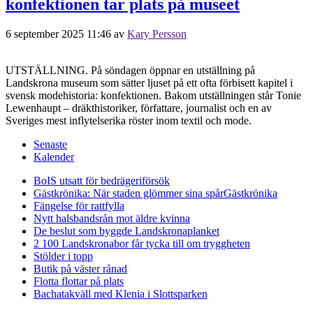
konfektionen tar plats på museet
6 september 2025 11:46
av
Kary Persson
UTSTÄLLNING. På söndagen öppnar en utställning på
Landskrona museum som sätter ljuset på ett ofta förbisett kapitel i
svensk modehistoria: konfektionen. Bakom utställningen står Tonie
Lewenhaupt – dräkthistoriker, författare, journalist och en av
Sveriges mest inflytelserika röster inom textil och mode.
Senaste
Kalender
BoIS utsatt för bedrägeriförsök
Gästkrönika: När staden glömmer sina spår
Gästkrönika
Fängelse för rattfylla
Nytt halsbandsrån mot äldre kvinna
De beslut som byggde Landskrona
planket
2 100 Landskronabor får tycka till om tryggheten
Stölder i topp
Butik på väster rånad
Flotta flottar på plats
Bachatakväll med Klenia i Slottsparken