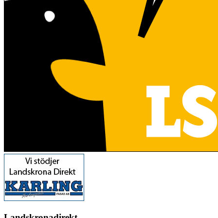
Landskronadirekt