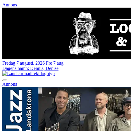
Annons
Fredag 7 augusti, 2026
Fre 7 aug
Dagens namn:
Dennis, Denise
Annons