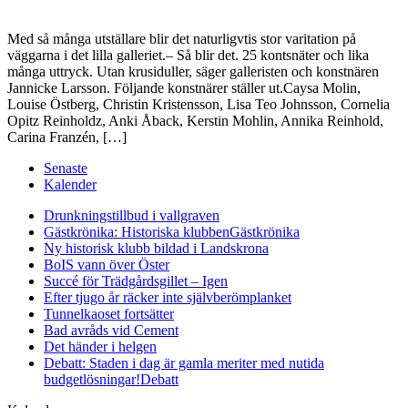
Med så många utställare blir det naturligvtis stor varitation på
väggarna i det lilla galleriet.– Så blir det. 25 kontsnäter och lika
många uttryck. Utan krusiduller, säger galleristen och konstnären
Jannicke Larsson. Följande konstnärer ställer ut.Caysa Molin,
Louise Östberg, Christin Kristensson, Lisa Teo Johnsson, Cornelia
Opitz Reinholdz, Anki Åback, Kerstin Mohlin, Annika Reinhold,
Carina Franzén, […]
Senaste
Kalender
Drunkningstillbud i vallgraven
Gästkrönika: Historiska klubben
Gästkrönika
Ny historisk klubb bildad i Landskrona
BoIS vann över Öster
Succé för Trädgårdsgillet – Igen
Efter tjugo år räcker inte självberöm
planket
Tunnelkaoset fortsätter
Bad avråds vid Cement
Det händer i helgen
Debatt: Staden i dag är gamla meriter med nutida
budgetlösningar!
Debatt