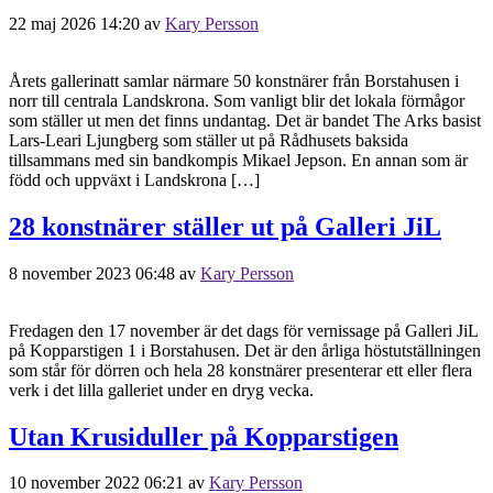
22 maj 2026 14:20
av
Kary Persson
Årets gallerinatt samlar närmare 50 konstnärer från Borstahusen i
norr till centrala Landskrona. Som vanligt blir det lokala förmågor
som ställer ut men det finns undantag. Det är bandet The Arks basist
Lars-Leari Ljungberg som ställer ut på Rådhusets baksida
tillsammans med sin bandkompis Mikael Jepson. En annan som är
född och uppväxt i Landskrona […]
28 konstnärer ställer ut på Galleri JiL
8 november 2023 06:48
av
Kary Persson
Fredagen den 17 november är det dags för vernissage på Galleri JiL
på Kopparstigen 1 i Borstahusen. Det är den årliga höstutställningen
som står för dörren och hela 28 konstnärer presenterar ett eller flera
verk i det lilla galleriet under en dryg vecka.
Utan Krusiduller på Kopparstigen
10 november 2022 06:21
av
Kary Persson