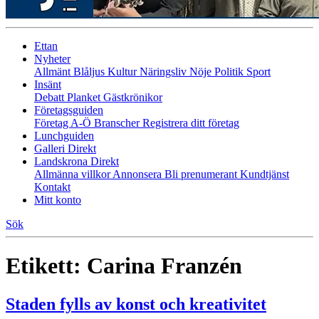
Ettan
Nyheter
Allmänt
Blåljus
Kultur
Näringsliv
Nöje
Politik
Sport
Insänt
Debatt
Planket
Gästkrönikor
Företagsguiden
Företag A-Ö
Branscher
Registrera ditt företag
Lunchguiden
Galleri Direkt
Landskrona Direkt
Allmänna villkor
Annonsera
Bli prenumerant
Kundtjänst
Kontakt
Mitt konto
Sök
Etikett:
Carina Franzén
Staden fylls av konst och kreativitet