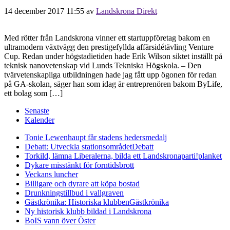
14 december 2017 11:55
av
Landskrona Direkt
Med rötter från Landskrona vinner ett startuppföretag bakom en
ultramodern växtvägg den prestigefyllda affärsidétävling Venture
Cup. Redan under högstadietiden hade Erik Wilson siktet inställt på
teknisk nanovetenskap vid Lunds Tekniska Högskola. – Den
tvärvetenskapliga utbildningen hade jag fått upp ögonen för redan
på GA-skolan, säger han som idag är entreprenören bakom ByLife,
ett bolag som […]
Senaste
Kalender
Tonie Lewenhaupt får stadens hedersmedalj
Debatt: Utveckla stationsområdet
Debatt
Torkild, lämna Liberalerna, bilda ett Landskronaparti!
planket
Dykare misstänkt för forntidsbrott
Veckans luncher
Billigare och dyrare att köpa bostad
Drunkningstillbud i vallgraven
Gästkrönika: Historiska klubben
Gästkrönika
Ny historisk klubb bildad i Landskrona
BoIS vann över Öster