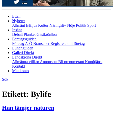
Ettan
Nyheter
Allmänt
Blåljus
Kultur
Näringsliv
Nöje
Politik
Sport
Insänt
Debatt
Planket
Gästkrönikor
Företagsguiden
Företag A-Ö
Branscher
Registrera ditt företag
Lunchguiden
Galleri Direkt
Landskrona Direkt
Allmänna villkor
Annonsera
Bli prenumerant
Kundtjänst
Kontakt
Mitt konto
Sök
Etikett:
Bylife
Han tämjer naturen