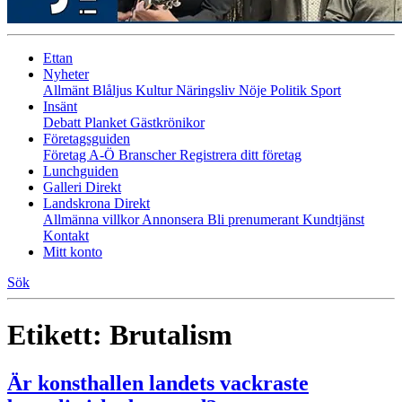
Ettan
Nyheter
Allmänt
Blåljus
Kultur
Näringsliv
Nöje
Politik
Sport
Insänt
Debatt
Planket
Gästkrönikor
Företagsguiden
Företag A-Ö
Branscher
Registrera ditt företag
Lunchguiden
Galleri Direkt
Landskrona Direkt
Allmänna villkor
Annonsera
Bli prenumerant
Kundtjänst
Kontakt
Mitt konto
Sök
Etikett:
Brutalism
Är konsthallen landets vackraste