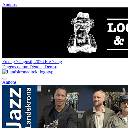
Annons
Fredag 7 augusti, 2026
Fre 7 aug
Dagens namn:
Dennis, Denise
Annons