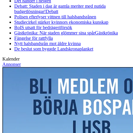
Det händer i helgen
Debatt: Staden i dag är gamla meriter med nutida
budgetlösningar!
Debatt
Polisen efterlyser vittnen till halsbandsrånen
Studiecirkel stärker kvinnors ekonomiska kunskap
BoIS utsatt för bedrägeriförsök
Gästkrönika: När staden glömmer sina spår
Gästkrönika
Fängelse för rattfylla
Nytt halsbandsrån mot äldre kvinna
De beslut som byggde Landskrona
planket
Kalender
Annonser