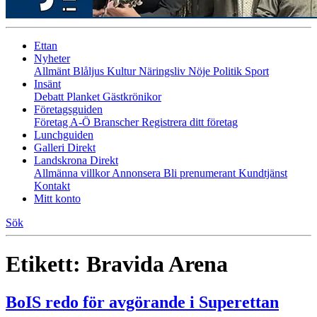
Ettan
Nyheter
Allmänt
Blåljus
Kultur
Näringsliv
Nöje
Politik
Sport
Insänt
Debatt
Planket
Gästkrönikor
Företagsguiden
Företag A-Ö
Branscher
Registrera ditt företag
Lunchguiden
Galleri Direkt
Landskrona Direkt
Allmänna villkor
Annonsera
Bli prenumerant
Kundtjänst
Kontakt
Mitt konto
Sök
Etikett:
Bravida Arena
BoIS redo för avgörande i Superettan