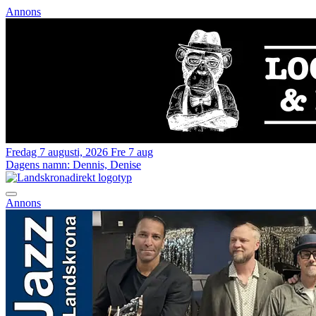
Annons
Fredag 7 augusti, 2026
Fre 7 aug
Dagens namn:
Dennis, Denise
Annons