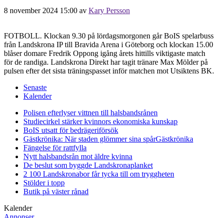
8 november 2024 15:00
av
Kary Persson
FOTBOLL. Klockan 9.30 på lördagsmorgonen går BoIS spelarbuss
från Landskrona IP till Bravida Arena i Göteborg och klockan 15.00
blåser domare Fredrik Oppong igång årets hittills viktigaste match
för de randiga. Landskrona Direkt har tagit tränare Max Mölder på
pulsen efter det sista träningspasset inför matchen mot Utsiktens BK.
Senaste
Kalender
Polisen efterlyser vittnen till halsbandsrånen
Studiecirkel stärker kvinnors ekonomiska kunskap
BoIS utsatt för bedrägeriförsök
Gästkrönika: När staden glömmer sina spår
Gästkrönika
Fängelse för rattfylla
Nytt halsbandsrån mot äldre kvinna
De beslut som byggde Landskrona
planket
2 100 Landskronabor får tycka till om tryggheten
Stölder i topp
Butik på väster rånad
Kalender
Annonser