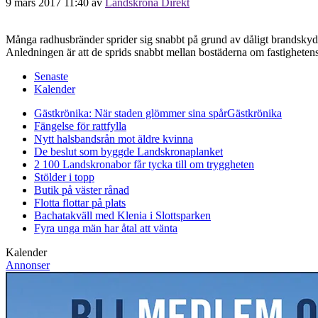
9 mars 2017 11:40
av
Landskrona Direkt
Många radhusbränder sprider sig snabbt på grund av dåligt brandskydd
Anledningen är att de sprids snabbt mellan bostäderna om fastighetens 
Senaste
Kalender
Gästkrönika: När staden glömmer sina spår
Gästkrönika
Fängelse för rattfylla
Nytt halsbandsrån mot äldre kvinna
De beslut som byggde Landskrona
planket
2 100 Landskronabor får tycka till om tryggheten
Stölder i topp
Butik på väster rånad
Flotta flottar på plats
Bachatakväll med Klenia i Slottsparken
Fyra unga män har åtal att vänta
Kalender
Annonser