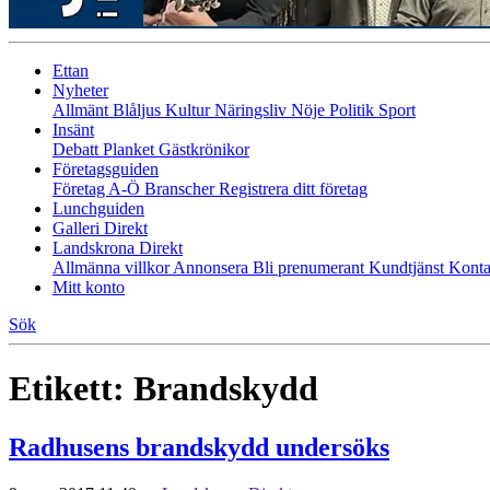
Ettan
Nyheter
Allmänt
Blåljus
Kultur
Näringsliv
Nöje
Politik
Sport
Insänt
Debatt
Planket
Gästkrönikor
Företagsguiden
Företag A-Ö
Branscher
Registrera ditt företag
Lunchguiden
Galleri Direkt
Landskrona Direkt
Allmänna villkor
Annonsera
Bli prenumerant
Kundtjänst
Konta
Mitt konto
Sök
Etikett:
Brandskydd
Radhusens brandskydd undersöks