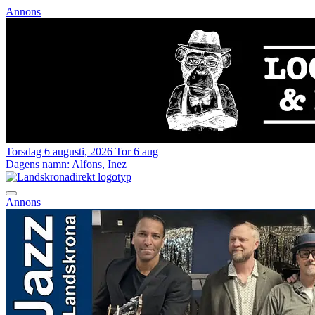
Annons
Torsdag 6 augusti, 2026
Tor 6 aug
Dagens namn:
Alfons, Inez
Annons