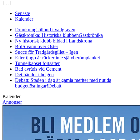
[…]
Senaste
Kalender
Drunkningstillbud i vallgraven
Gästkrönika: Historiska klubben
Gästkrönika
Ny historisk klubb bildad i Landskrona
BoIS vann över Öster
Succé för Trädgårdsgillet – Igen
Efter tjugo år räcker inte självberöm
planket
Tunnelkaoset fortsätter
Bad avråds vid Cement
Det händer i helgen
Debatt: Staden i dag är gamla meriter med nutida
budgetlösningar!
Debatt
Kalender
Annonser