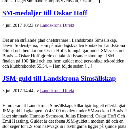
brons. I laget simmade Hampus Svensson, Oskar […]
SM-medaljer till Oskar Hoff
4 juli 2017 10:23
av
Landskrona Direkt
Det är en strålande glad chefstränare i Landskrona Simsällskap,
David Söderstjerna, som på måndagskvällen kontaktar Landskrona
Direkt och berättar om Oscar Hoffs framgångar under SM-veckan i
Borås. – Oskar Hoff gjorde en taktiskt lysande simning i JSM
finalen på 100 fjäril och tog hem guldet med personliga rekordtiden
och klubbrekordet 55,34. – Han följde sedan […]
JSM-guld till Landskrona Simsällskap
3 juli 2017 14:44
av
Landskrona Direkt
Vi noterar att Landskrona Simsällskaps killar igår tog ett efterlängtat
JSM-guld i lagkappen på 4×100 medley under SM-veckan i Borås. I
laget simmade Hampus Svensson, Julius Ekstrand, Oskar Hoff Och
Emil Hassling. Guldet är det första JSM-guldet i modern tid och en
stor seger för LS som halvvägs in i tävlingarna ligger på sjunde plats