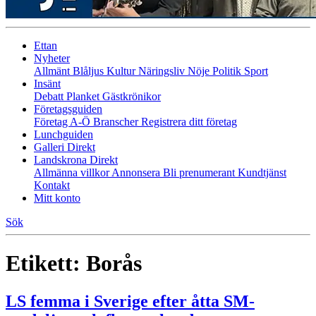
Ettan
Nyheter
Allmänt
Blåljus
Kultur
Näringsliv
Nöje
Politik
Sport
Insänt
Debatt
Planket
Gästkrönikor
Företagsguiden
Företag A-Ö
Branscher
Registrera ditt företag
Lunchguiden
Galleri Direkt
Landskrona Direkt
Allmänna villkor
Annonsera
Bli prenumerant
Kundtjänst
Kontakt
Mitt konto
Sök
Etikett:
Borås
LS femma i Sverige efter åtta SM-