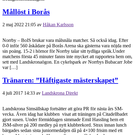
Mållöst i Borås
2 maj 2022 21:05
av
Håkan Karlsson
Norrby – BoIS brukar vara målsnåla matcher. Så också idag. Efter
0-0 inför 560 åskådare på Borås Arena ska gästerna vara nöjda med
sin poäng. 15-2 i hörnor för Norrby talar sitt tydliga språk.Under
matchens första 45 minuter fanns inte mycket att rapportera hem om,
sett med Landskronaögon. En cykelspark av Norrbys Bubacarr Jobe
var […]
Tränaren: ”Häftigaste mästerskapet”
4 juli 2017 14:33
av
Landskrona Direkt
Landskrona Simsällskap fortsätter att göra PR för nästa års SM-
vecka. Även idag har klubben visat att träningen på Citadellbadet
gjort susen. Under förmiddagen simmade Emil Hassling hem ett
JSM-silver på 200 medley på nytt klubbrekord. Strax innan lunch
bärgades sedan sista juniormedaljen då på 4×100 frisim med ett