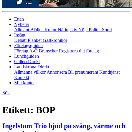
Ettan
Nyheter
Allmänt
Blåljus
Kultur
Näringsliv
Nöje
Politik
Sport
Insänt
Debatt
Planket
Gästkrönikor
Företagsguiden
Företag A-Ö
Branscher
Registrera ditt företag
Lunchguiden
Galleri Direkt
Landskrona Direkt
Allmänna villkor
Annonsera
Bli prenumerant
Kundtjänst
Kontakt
Mitt konto
Sök
Etikett:
BOP
Ingelstam Trio bjöd på sväng, värme och