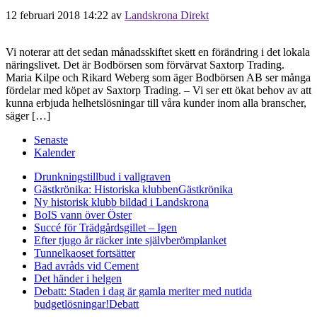
12 februari 2018 14:22
av
Landskrona Direkt
Vi noterar att det sedan månadsskiftet skett en förändring i det lokala
näringslivet. Det är Bodbörsen som förvärvat Saxtorp Trading.
Maria Kilpe och Rikard Weberg som äger Bodbörsen AB ser många
fördelar med köpet av Saxtorp Trading. – Vi ser ett ökat behov av att
kunna erbjuda helhetslösningar till våra kunder inom alla branscher,
säger […]
Senaste
Kalender
Drunkningstillbud i vallgraven
Gästkrönika: Historiska klubben
Gästkrönika
Ny historisk klubb bildad i Landskrona
BoIS vann över Öster
Succé för Trädgårdsgillet – Igen
Efter tjugo år räcker inte självberöm
planket
Tunnelkaoset fortsätter
Bad avråds vid Cement
Det händer i helgen
Debatt: Staden i dag är gamla meriter med nutida
budgetlösningar!
Debatt