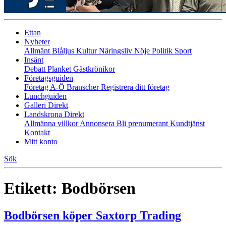
Ettan
Nyheter
Allmänt
Blåljus
Kultur
Näringsliv
Nöje
Politik
Sport
Insänt
Debatt
Planket
Gästkrönikor
Företagsguiden
Företag A-Ö
Branscher
Registrera ditt företag
Lunchguiden
Galleri Direkt
Landskrona Direkt
Allmänna villkor
Annonsera
Bli prenumerant
Kundtjänst
Kontakt
Mitt konto
Sök
Etikett:
Bodbörsen
Bodbörsen köper Saxtorp Trading