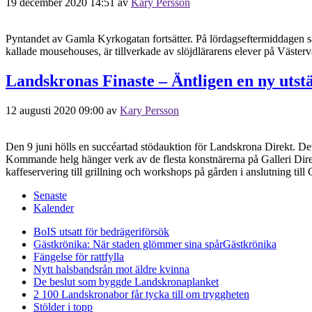
19 december 2020 14:51
av
Kary Persson
Pyntandet av Gamla Kyrkogatan fortsätter. På lördagseftermiddagen satt
kallade mousehouses, är tillverkade av slöjdlärarens elever på Väste
Landskronas Finaste – Äntligen en ny utstä
12 augusti 2020 09:00
av
Kary Persson
Den 9 juni hölls en succéartad stödauktion för Landskrona Direkt. Det v
Kommande helg hänger verk av de flesta konstnärerna på Galleri Dire
kaffeservering till grillning och workshops på gården i anslutning till 
Senaste
Kalender
BoIS utsatt för bedrägeriförsök
Gästkrönika: När staden glömmer sina spår
Gästkrönika
Fängelse för rattfylla
Nytt halsbandsrån mot äldre kvinna
De beslut som byggde Landskrona
planket
2 100 Landskronabor får tycka till om tryggheten
Stölder i topp