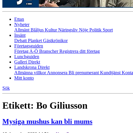
Ettan
Nyheter
Allmänt
Blåljus
Kultur
Näringsliv
Nöje
Politik
Sport
Insänt
Debatt
Planket
Gästkrönikor
Företagsguiden
Företag A-Ö
Branscher
Registrera ditt företag
Lunchguiden
Galleri Direkt
Landskrona Direkt
Allmänna villkor
Annonsera
Bli prenumerant
Kundtjänst
Konta
Mitt konto
Sök
Etikett:
Bo Giliusson
Mysiga mushus kan bli mums