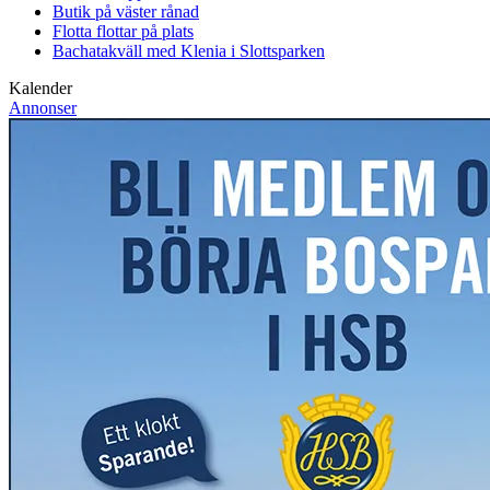
Butik på väster rånad
Flotta flottar på plats
Bachatakväll med Klenia i Slottsparken
Kalender
Annonser