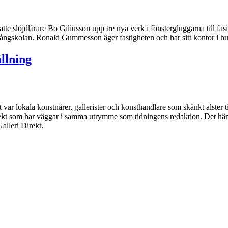
e slöjdlärare Bo Giliusson upp tre nya verk i fönstergluggarna till fasig
rvångskolan. Ronald Gummesson äger fastigheten och har sitt kontor i h
llning
ar lokala konstnärer, gallerister och konsthandlare som skänkt alster ti
kt som har väggar i samma utrymme som tidningens redaktion. Det hände
Galleri Direkt.