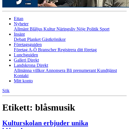
Ettan
Nyheter
Allmänt
Blåljus
Kultur
Näringsliv
Nöje
Politik
Sport
Insänt
Debatt
Planket
Gästkrönikor
Företagsguiden
Företag A-Ö
Branscher
Registrera ditt företag
Lunchguiden
Galleri Direkt
Landskrona Direkt
Allmänna villkor
Annonsera
Bli prenumerant
Kundtjänst
Kontakt
Mitt konto
Sök
Etikett:
blåsmusik
Kulturskolan erbjuder unika