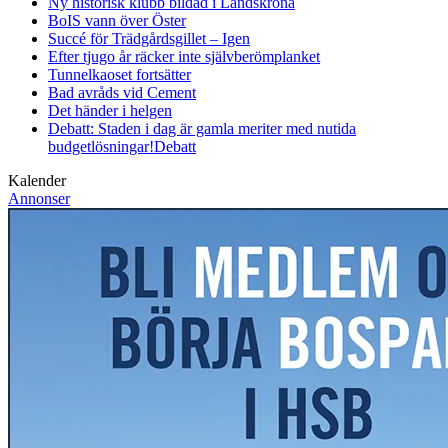
Ny historisk klubb bildad i Landskrona
BoIS vann över Öster
Succé för Trädgårdsgillet – Igen
Efter tjugo år räcker inte självberöm
planket
Tunnelkaoset fortsätter
Bad avråds vid Cement
Det händer i helgen
Debatt: Staden i dag är gamla meriter med nutida
budgetlösningar!
Debatt
Kalender
Annonser