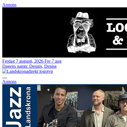
Annons
Fredag 7 augusti, 2026
Fre 7 aug
Dagens namn:
Dennis, Denise
Annons