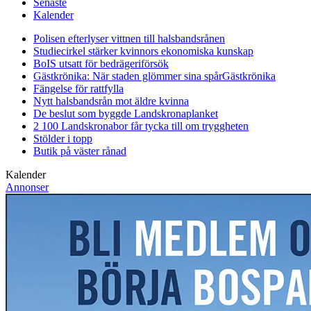
Senaste
Kalender
Polisen efterlyser vittnen till halsbandsrånen
Studiecirkel stärker kvinnors ekonomiska kunskap
BoIS utsatt för bedrägeriförsök
Gästkrönika: När staden glömmer sina spår
Gästkrönika
Fängelse för rattfylla
Nytt halsbandsrån mot äldre kvinna
De beslut som byggde Landskrona
planket
2 100 Landskronabor får tycka till om tryggheten
Stölder i topp
Butik på väster rånad
Kalender
Annonser