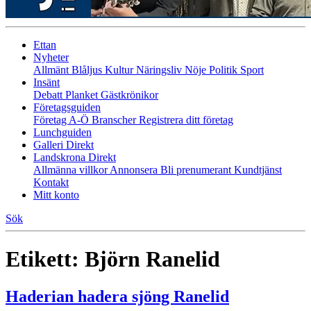
Ettan
Nyheter
Allmänt
Blåljus
Kultur
Näringsliv
Nöje
Politik
Sport
Insänt
Debatt
Planket
Gästkrönikor
Företagsguiden
Företag A-Ö
Branscher
Registrera ditt företag
Lunchguiden
Galleri Direkt
Landskrona Direkt
Allmänna villkor
Annonsera
Bli prenumerant
Kundtjänst
Kontakt
Mitt konto
Sök
Etikett:
Björn Ranelid
Haderian hadera sjöng Ranelid