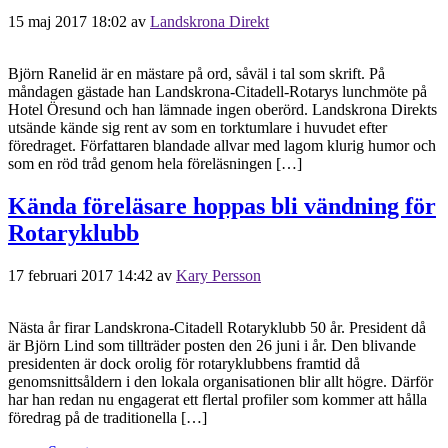
15 maj 2017 18:02
av
Landskrona Direkt
Björn Ranelid är en mästare på ord, såväl i tal som skrift. På
måndagen gästade han Landskrona-Citadell-Rotarys lunchmöte på
Hotel Öresund och han lämnade ingen oberörd. Landskrona Direkts
utsände kände sig rent av som en torktumlare i huvudet efter
föredraget. Författaren blandade allvar med lagom klurig humor och
som en röd tråd genom hela föreläsningen […]
Kända föreläsare hoppas bli vändning för
Rotaryklubb
17 februari 2017 14:42
av
Kary Persson
Nästa år firar Landskrona-Citadell Rotaryklubb 50 år. President då
är Björn Lind som tillträder posten den 26 juni i år. Den blivande
presidenten är dock orolig för rotaryklubbens framtid då
genomsnittsåldern i den lokala organisationen blir allt högre. Därför
har han redan nu engagerat ett flertal profiler som kommer att hålla
föredrag på de traditionella […]