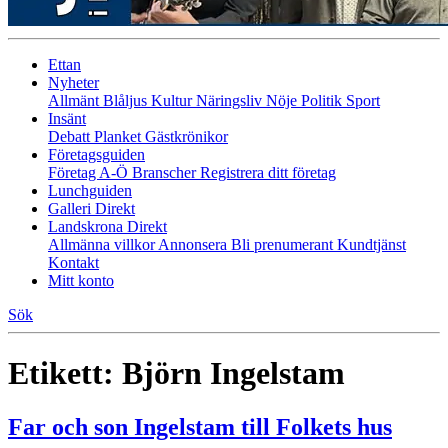
Ettan
Nyheter
Allmänt
Blåljus
Kultur
Näringsliv
Nöje
Politik
Sport
Insänt
Debatt
Planket
Gästkrönikor
Företagsguiden
Företag A-Ö
Branscher
Registrera ditt företag
Lunchguiden
Galleri Direkt
Landskrona Direkt
Allmänna villkor
Annonsera
Bli prenumerant
Kundtjänst
Kontakt
Mitt konto
Sök
Etikett:
Björn Ingelstam
Far och son Ingelstam till Folkets hus