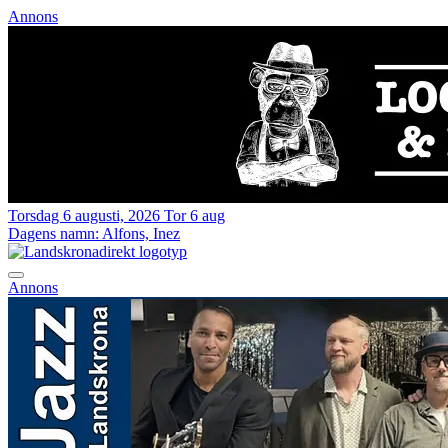
Annons
Torsdag 6 augusti, 2026
Tor 6 aug
Dagens namn:
Alfons, Inez
Annons