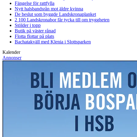
Fängelse för rattfylla
Nytt halsbandsrån mot äldre kvinna
De beslut som byggde Landskrona
planket
2 100 Landskronabor får tycka till om tryggheten
Stölder i topp
Butik på väster rånad
Flotta flottar på plats
Bachatakväll med Klenia i Slottsparken
Kalender
Annonser