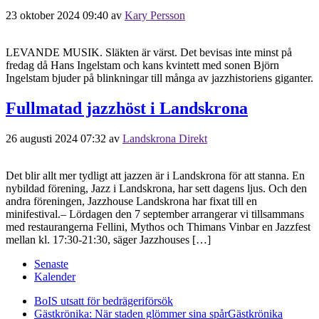
23 oktober 2024 09:40
av
Kary Persson
LEVANDE MUSIK. Släkten är värst. Det bevisas inte minst på
fredag då Hans Ingelstam och kans kvintett med sonen Björn
Ingelstam bjuder på blinkningar till många av jazzhistoriens giganter.
Fullmatad jazzhöst i Landskrona
26 augusti 2024 07:32
av
Landskrona Direkt
Det blir allt mer tydligt att jazzen är i Landskrona för att stanna. En
nybildad förening, Jazz i Landskrona, har sett dagens ljus. Och den
andra föreningen, Jazzhouse Landskrona har fixat till en
minifestival.– Lördagen den 7 september arrangerar vi tillsammans
med restaurangerna Fellini, Mythos och Thimans Vinbar en Jazzfest
mellan kl. 17:30-21:30, säger Jazzhouses […]
Senaste
Kalender
BoIS utsatt för bedrägeriförsök
Gästkrönika: När staden glömmer sina spår
Gästkrönika