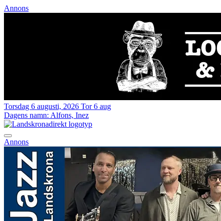
Annons
Torsdag 6 augusti, 2026
Tor 6 aug
Dagens namn:
Alfons, Inez
Annons