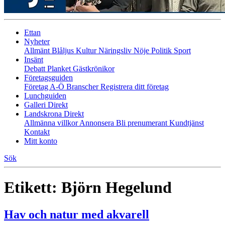
Ettan
Nyheter
Allmänt
Blåljus
Kultur
Näringsliv
Nöje
Politik
Sport
Insänt
Debatt
Planket
Gästkrönikor
Företagsguiden
Företag A-Ö
Branscher
Registrera ditt företag
Lunchguiden
Galleri Direkt
Landskrona Direkt
Allmänna villkor
Annonsera
Bli prenumerant
Kundtjänst
Kontakt
Mitt konto
Sök
Etikett:
Björn Hegelund
Hav och natur med akvarell