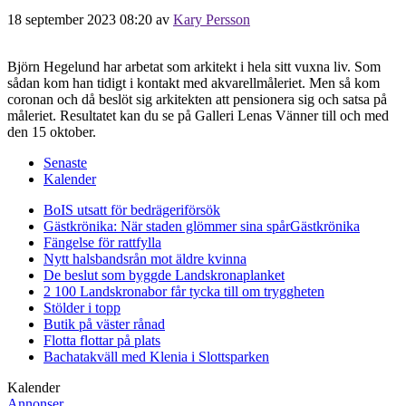
18 september 2023 08:20
av
Kary Persson
Björn Hegelund har arbetat som arkitekt i hela sitt vuxna liv. Som
sådan kom han tidigt i kontakt med akvarellmåleriet. Men så kom
coronan och då beslöt sig arkitekten att pensionera sig och satsa på
måleriet. Resultatet kan du se på Galleri Lenas Vänner till och med
den 15 oktober.
Senaste
Kalender
BoIS utsatt för bedrägeriförsök
Gästkrönika: När staden glömmer sina spår
Gästkrönika
Fängelse för rattfylla
Nytt halsbandsrån mot äldre kvinna
De beslut som byggde Landskrona
planket
2 100 Landskronabor får tycka till om tryggheten
Stölder i topp
Butik på väster rånad
Flotta flottar på plats
Bachatakväll med Klenia i Slottsparken
Kalender
Annonser