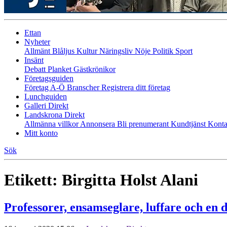
Ettan
Nyheter
Allmänt
Blåljus
Kultur
Näringsliv
Nöje
Politik
Sport
Insänt
Debatt
Planket
Gästkrönikor
Företagsguiden
Företag A-Ö
Branscher
Registrera ditt företag
Lunchguiden
Galleri Direkt
Landskrona Direkt
Allmänna villkor
Annonsera
Bli prenumerant
Kundtjänst
Konta
Mitt konto
Sök
Etikett:
Birgitta Holst Alani
Professorer, ensamseglare, luffare och en 