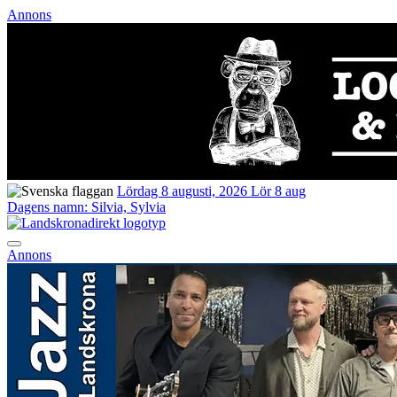
Annons
Lördag 8 augusti, 2026
Lör 8 aug
Dagens namn:
Silvia, Sylvia
Annons