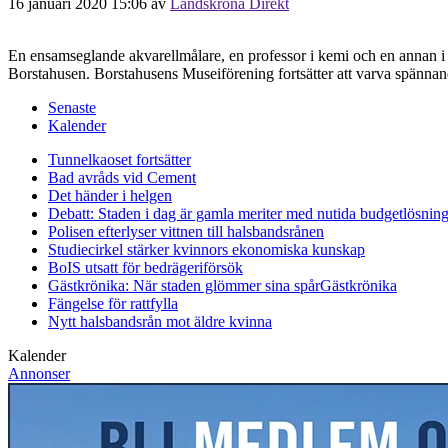
16 januari 2020 15:06
av
Landskrona Direkt
En ensamseglande akvarellmålare, en professor i kemi och en annan i h
Borstahusen. Borstahusens Museiförening fortsätter att varva spännan
Senaste
Kalender
Tunnelkaoset fortsätter
Bad avråds vid Cement
Det händer i helgen
Debatt: Staden i dag är gamla meriter med nutida budgetlösning
Polisen efterlyser vittnen till halsbandsrånen
Studiecirkel stärker kvinnors ekonomiska kunskap
BoIS utsatt för bedrägeriförsök
Gästkrönika: När staden glömmer sina spår
Gästkrönika
Fängelse för rattfylla
Nytt halsbandsrån mot äldre kvinna
Kalender
Annonser