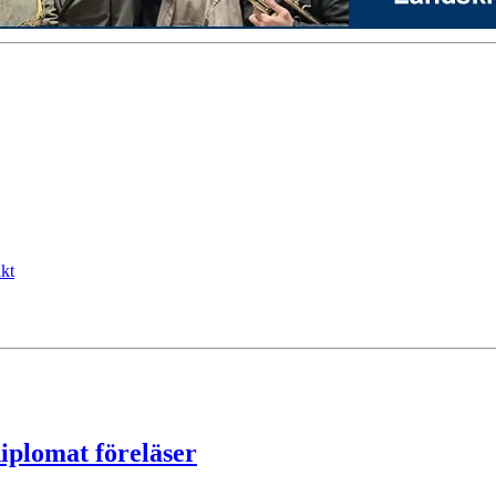
kt
diplomat föreläser