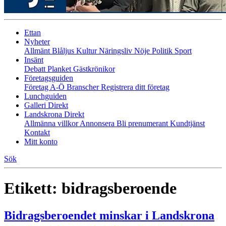
Ettan
Nyheter
Allmänt
Blåljus
Kultur
Näringsliv
Nöje
Politik
Sport
Insänt
Debatt
Planket
Gästkrönikor
Företagsguiden
Företag A-Ö
Branscher
Registrera ditt företag
Lunchguiden
Galleri Direkt
Landskrona Direkt
Allmänna villkor
Annonsera
Bli prenumerant
Kundtjänst
Kontakt
Mitt konto
Sök
Etikett:
bidragsberoende
Bidragsberoendet minskar i Landskrona