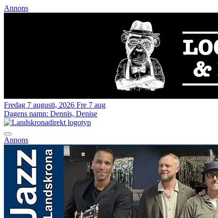
Annons
Fredag 7 augusti, 2026
Fre 7 aug
Dagens namn:
Dennis, Denise
Annons