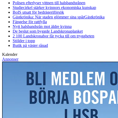
Polisen efterlyser vittnen till halsbandsrånen
Studiecirkel stärker kvinnors ekonomiska kunskap
BoIS utsatt för bedrägeriförsök
Gästkrönika: När staden glömmer sina spår
Gästkrönika
Fängelse för rattfylla
Nytt halsbandsrån mot äldre kvinna
De beslut som byggde Landskrona
planket
2 100 Landskronabor får tycka till om tryggheten
Stölder i topp
Butik på väster rånad
Kalender
Annonser