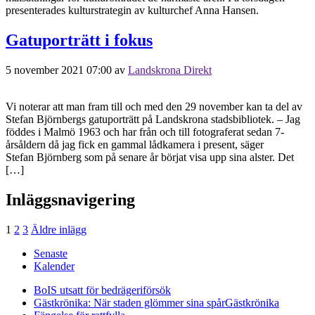
presenterades kulturstrategin av kulturchef Anna Hansen.
Gatuporträtt i fokus
5 november 2021 07:00
av
Landskrona Direkt
Vi noterar att man fram till och med den 29 november kan ta del av
Stefan Björnbergs gatuporträtt på Landskrona stadsbibliotek. – Jag
föddes i Malmö 1963 och har från och till fotograferat sedan 7-
årsåldern då jag fick en gammal lådkamera i present, säger
Stefan Björnberg som på senare år börjat visa upp sina alster. Det
[…]
Inläggsnavigering
1
2
3
Äldre inlägg
Senaste
Kalender
BoIS utsatt för bedrägeriförsök
Gästkrönika: När staden glömmer sina spår
Gästkrönika