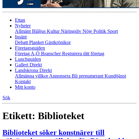
Ettan
Nyheter
Allmänt
Blåljus
Kultur
Näringsliv
Nöje
Politik
Sport
Insänt
Debatt
Planket
Gästkrönikor
Företagsguiden
Företag A-Ö
Branscher
Registrera ditt företag
Lunchguiden
Galleri Direkt
Landskrona Direkt
Allmänna villkor
Annonsera
Bli prenumerant
Kundtjänst
Kontakt
Mitt konto
Sök
Etikett:
Biblioteket
Biblioteket söker konstnärer till