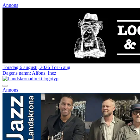
Annons
Torsdag 6 augusti, 2026
Tor 6 aug
Dagens namn:
Alfons, Inez
Annons