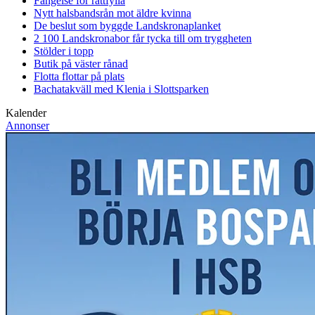
Fängelse för rattfylla
Nytt halsbandsrån mot äldre kvinna
De beslut som byggde Landskrona
planket
2 100 Landskronabor får tycka till om tryggheten
Stölder i topp
Butik på väster rånad
Flotta flottar på plats
Bachatakväll med Klenia i Slottsparken
Kalender
Annonser