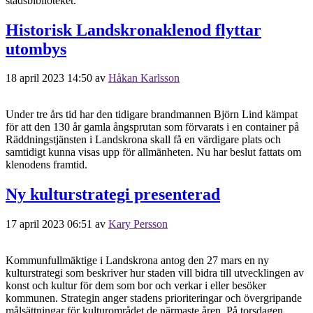
stadsbiblioteket.
Historisk Landskronaklenod flyttar
utombys
18 april 2023 14:50
av
Håkan Karlsson
Under tre års tid har den tidigare brandmannen Björn Lind kämpat
för att den 130 år gamla ångsprutan som förvarats i en container på
Räddningstjänsten i Landskrona skall få en värdigare plats och
samtidigt kunna visas upp för allmänheten. Nu har beslut fattats om
klenodens framtid.
Ny kulturstrategi presenterad
17 april 2023 06:51
av
Kary Persson
Kommunfullmäktige i Landskrona antog den 27 mars en ny
kulturstrategi som beskriver hur staden vill bidra till utvecklingen av
konst och kultur för dem som bor och verkar i eller besöker
kommunen. Strategin anger stadens prioriteringar och övergripande
målsättningar för kulturområdet de närmaste åren. På torsdagen