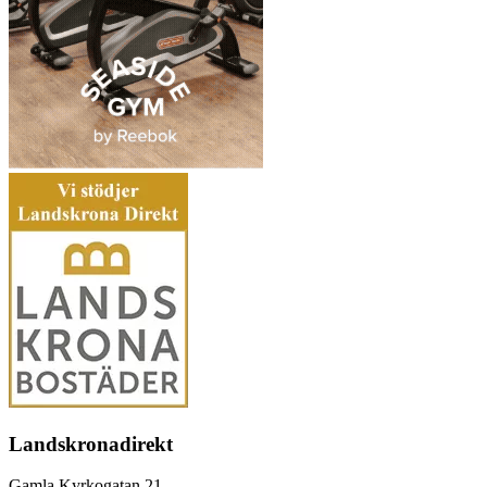
Landskronadirekt
Gamla Kyrkogatan 21,