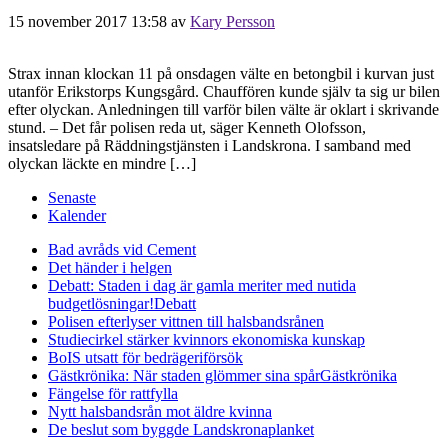
15 november 2017 13:58
av
Kary Persson
Strax innan klockan 11 på onsdagen välte en betongbil i kurvan just
utanför Erikstorps Kungsgård. Chauffören kunde själv ta sig ur bilen
efter olyckan. Anledningen till varför bilen välte är oklart i skrivande
stund. – Det får polisen reda ut, säger Kenneth Olofsson,
insatsledare på Räddningstjänsten i Landskrona. I samband med
olyckan läckte en mindre […]
Senaste
Kalender
Bad avråds vid Cement
Det händer i helgen
Debatt: Staden i dag är gamla meriter med nutida
budgetlösningar!
Debatt
Polisen efterlyser vittnen till halsbandsrånen
Studiecirkel stärker kvinnors ekonomiska kunskap
BoIS utsatt för bedrägeriförsök
Gästkrönika: När staden glömmer sina spår
Gästkrönika
Fängelse för rattfylla
Nytt halsbandsrån mot äldre kvinna
De beslut som byggde Landskrona
planket