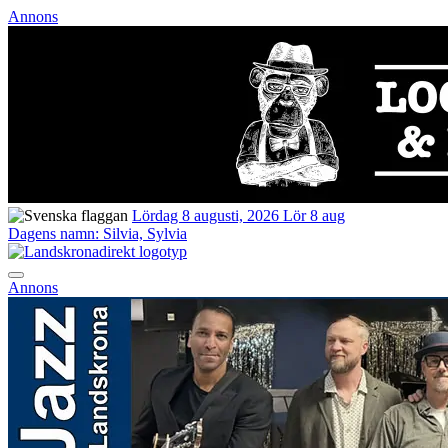
Annons
Lördag 8 augusti, 2026
Lör 8 aug
Dagens namn:
Silvia, Sylvia
Annons