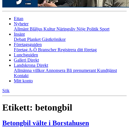
Ettan
Nyheter
Allmänt
Blåljus
Kultur
Näringsliv
Nöje
Politik
Sport
Insänt
Debatt
Planket
Gästkrönikor
Företagsguiden
Företag A-Ö
Branscher
Registrera ditt företag
Lunchguiden
Galleri Direkt
Landskrona Direkt
Allmänna villkor
Annonsera
Bli prenumerant
Kundtjänst
Kontakt
Mitt konto
Sök
Etikett:
betongbil
Betongbil välte i Borstahusen