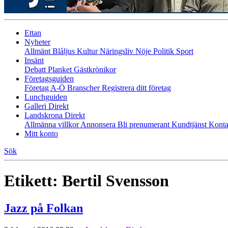
Ettan
Nyheter
Allmänt
Blåljus
Kultur
Näringsliv
Nöje
Politik
Sport
Insänt
Debatt
Planket
Gästkrönikor
Företagsguiden
Företag A-Ö
Branscher
Registrera ditt företag
Lunchguiden
Galleri Direkt
Landskrona Direkt
Allmänna villkor
Annonsera
Bli prenumerant
Kundtjänst
Konta
Mitt konto
Sök
Etikett:
Bertil Svensson
Jazz på Folkan