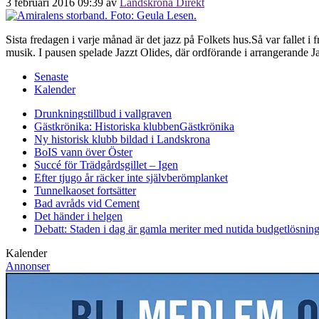
3 februari 2016 09:39
av
Landskrona Direkt
Sista fredagen i varje månad är det jazz på Folkets hus.Så var fallet i
musik. I pausen spelade Jazzt Olides, där ordförande i arrangerande
Senaste
Kalender
Drunkningstillbud i vallgraven
Gästkrönika: Historiska klubben
Gästkrönika
Ny historisk klubb bildad i Landskrona
BoIS vann över Öster
Succé för Trädgårdsgillet – Igen
Efter tjugo år räcker inte självberöm
planket
Tunnelkaoset fortsätter
Bad avråds vid Cement
Det händer i helgen
Debatt: Staden i dag är gamla meriter med nutida budgetlösning
Kalender
Annonser