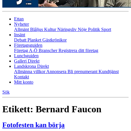
Ettan
Nyheter
Allmänt
Blåljus
Kultur
Näringsliv
Nöje
Politik
Sport
Insänt
Debatt
Planket
Gästkrönikor
Företagsguiden
Företag A-Ö
Branscher
Registrera ditt företag
Lunchguiden
Galleri Direkt
Landskrona Direkt
Allmänna villkor
Annonsera
Bli prenumerant
Kundtjänst
Kontakt
Mitt konto
Sök
Etikett:
Bernard Faucon
Fotofesten kan börja