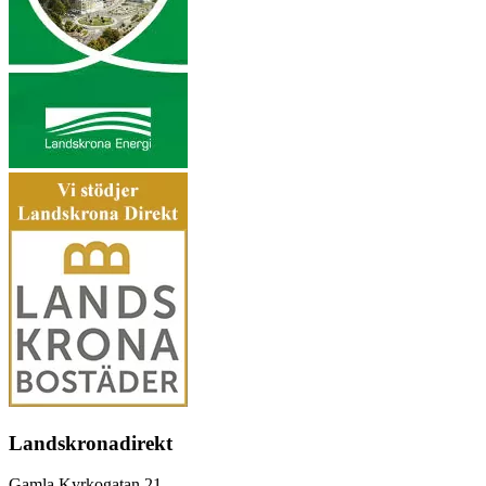
Landskronadirekt
Gamla Kyrkogatan 21,