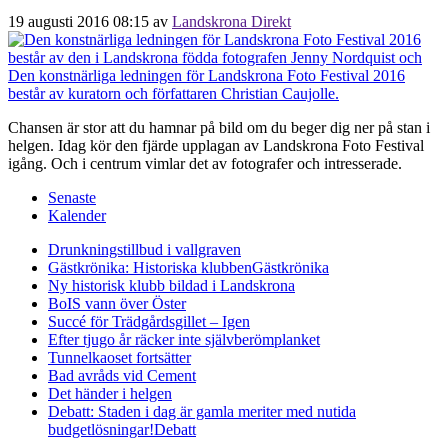
19 augusti 2016 08:15
av
Landskrona Direkt
Chansen är stor att du hamnar på bild om du beger dig ner på stan i
helgen. Idag kör den fjärde upplagan av Landskrona Foto Festival
igång. Och i centrum vimlar det av fotografer och intresserade.
Senaste
Kalender
Drunkningstillbud i vallgraven
Gästkrönika: Historiska klubben
Gästkrönika
Ny historisk klubb bildad i Landskrona
BoIS vann över Öster
Succé för Trädgårdsgillet – Igen
Efter tjugo år räcker inte självberöm
planket
Tunnelkaoset fortsätter
Bad avråds vid Cement
Det händer i helgen
Debatt: Staden i dag är gamla meriter med nutida
budgetlösningar!
Debatt