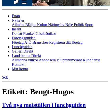
Ettan
Nyheter
Allmänt
Blåljus
Kultur
Näringsliv
Nöje
Politik
Sport
Insänt
Debatt
Planket
Gästkrönikor
Företagsguiden
Företag A-Ö
Branscher
Registrera ditt företag
Lunchguiden
Galleri Direkt
Landskrona Direkt
Allmänna villkor
Annonsera
Bli prenumerant
Kundtjänst
Kontakt
Mitt konto
Sök
Etikett:
Bengt-Hugos
Två nya matställen i lunchguiden