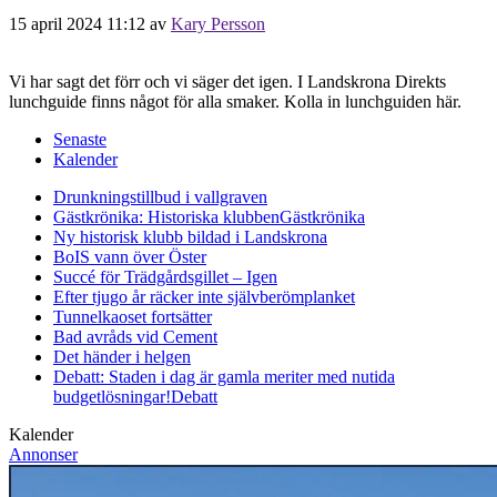
15 april 2024 11:12
av
Kary Persson
Vi har sagt det förr och vi säger det igen. I Landskrona Direkts
lunchguide finns något för alla smaker. Kolla in lunchguiden här.
Senaste
Kalender
Drunkningstillbud i vallgraven
Gästkrönika: Historiska klubben
Gästkrönika
Ny historisk klubb bildad i Landskrona
BoIS vann över Öster
Succé för Trädgårdsgillet – Igen
Efter tjugo år räcker inte självberöm
planket
Tunnelkaoset fortsätter
Bad avråds vid Cement
Det händer i helgen
Debatt: Staden i dag är gamla meriter med nutida
budgetlösningar!
Debatt
Kalender
Annonser