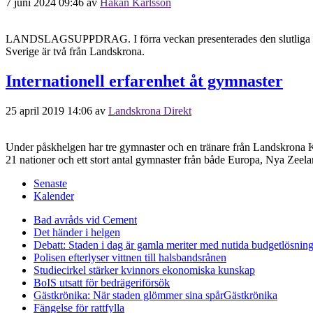
7 juni 2024 09:46
av
Håkan Karlsson
LANDSLAGSUPPDRAG. I förra veckan presenterades den slutliga trupp
Sverige är två från Landskrona.
Internationell erfarenhet åt gymnaster
25 april 2019 14:06
av
Landskrona Direkt
Under påskhelgen har tre gymnaster och en tränare från Landskrona Kv
21 nationer och ett stort antal gymnaster från både Europa, Nya Ze
Senaste
Kalender
Bad avråds vid Cement
Det händer i helgen
Debatt: Staden i dag är gamla meriter med nutida budgetlösning
Polisen efterlyser vittnen till halsbandsrånen
Studiecirkel stärker kvinnors ekonomiska kunskap
BoIS utsatt för bedrägeriförsök
Gästkrönika: När staden glömmer sina spår
Gästkrönika
Fängelse för rattfylla