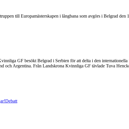
en till Europamästerskapen i långbana som avgörs i Belgrad den 17-
innliga GF besökt Belgrad i Serbien för att delta i den internationell
eland och Argentina. Från Landskrona Kvinnliga GF tävlade Tuva Henck
ar!
Debatt