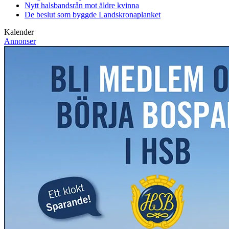
Nytt halsbandsrån mot äldre kvinna
De beslut som byggde Landskrona
planket
Kalender
Annonser