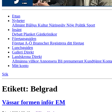
Ettan
Nyheter
Allmänt
Blåljus
Kultur
Näringsliv
Nöje
Politik
Sport
Insänt
Debatt
Planket
Gästkrönikor
Företagsguiden
Företag A-Ö
Branscher
Registrera ditt företag
Lunchguiden
Galleri Direkt
Landskrona Direkt
Allmänna villkor
Annonsera
Bli prenumerant
Kundtjänst
Konta
Mitt konto
Sök
Etikett:
Belgrad
Vässar formen inför EM