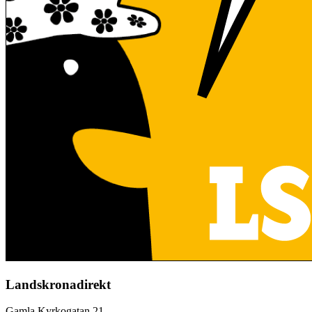
Landskronadirekt
Gamla Kyrkogatan 21,