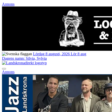
Annons
Lördag 8 augusti, 2026
Lör 8 aug
Dagens namn:
Silvia, Sylvia
Annons