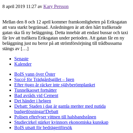
8 april 2019 11:27
av
Kary Persson
Mellan den 8 och 12 april kommer framkomligheten på Eriksgatan
att vara starkt begränsad. Anledningen är att den hårt trafikerade
gatan ska få ny beläggning. Detta innebär att endast bussar och taxi
får lov att trafikera Eriksgatan under perioden. Att gatan får en ny
beläggning just nu beror på att strömförsörjning till trådbussarna
stängs av […]
Senaste
Kalender
BoIS vann över Öster
Succé för Trädgårdsgillet – Igen
Efter tjugo år räcker inte självberöm
planket
Tunnelkaoset fortsätter
Bad avråds vid Cement
Det händer i helgen
Debatt: Staden i dag är gamla meriter med nutida
budgetlösningar!
Debatt
Polisen efterlyser vittnen till halsbandsrånen
Studiecirkel stärker kvinnors ekonomiska kunskap
BoIS utsatt för bedrägeriförsök