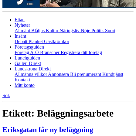
Ettan
Nyheter
Allmänt
Blåljus
Kultur
Näringsliv
Nöje
Politik
Sport
Insänt
Debatt
Planket
Gästkrönikor
Företagsguiden
Företag A-Ö
Branscher
Registrera ditt företag
Lunchguiden
Galleri Direkt
Landskrona Direkt
Allmänna villkor
Annonsera
Bli prenumerant
Kundtjänst
Kontakt
Mitt konto
Sök
Etikett:
Beläggningsarbete
Eriksgatan får ny beläggning