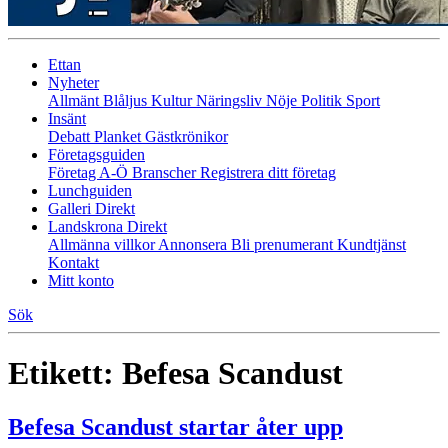
Ettan
Nyheter
Allmänt
Blåljus
Kultur
Näringsliv
Nöje
Politik
Sport
Insänt
Debatt
Planket
Gästkrönikor
Företagsguiden
Företag A-Ö
Branscher
Registrera ditt företag
Lunchguiden
Galleri Direkt
Landskrona Direkt
Allmänna villkor
Annonsera
Bli prenumerant
Kundtjänst
Kontakt
Mitt konto
Sök
Etikett:
Befesa Scandust
Befesa Scandust startar åter upp