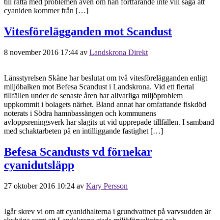
till rätta med problemen även om han fortfarande inte vill säga att
cyaniden kommer från […]
Vitesförelägganden mot Scandust
8 november 2016 17:44
av
Landskrona Direkt
Länsstyrelsen Skåne har beslutat om två vitesförelägganden enligt
miljöbalken mot Befesa Scandust i Landskrona. Vid ett flertal
tillfällen under de senaste åren har allvarliga miljöproblem
uppkommit i bolagets närhet. Bland annat har omfattande fiskdöd
noterats i Södra hamnbassängen och kommunens
avloppsreningsverk har slagits ut vid upprepade tillfällen. I samband
med schaktarbeten på en intilliggande fastighet […]
Befesa Scandusts vd förnekar
cyanidutsläpp
27 oktober 2016 10:24
av
Kary Persson
Igår skrev vi om att cyanidhalterna i grundvattnet på varvsudden är