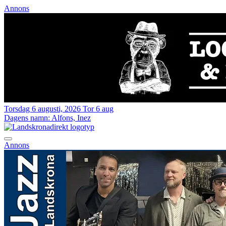
Annons
Torsdag 6 augusti, 2026
Tor 6 aug
Dagens namn:
Alfons, Inez
Annons