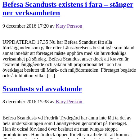
Befesa Scandusts existens i fara – stänger
ner verksamheten
9 december 2016 17:20
av
Kary Persson
UPPDATERAD 17.35 Nu har Befesa Scandust fått alla
förelägganden som gäller efter Länsstyrelsens beslut igår som bland
annat innebär att företaget måste upphöra med sin huvudsakliga
verksamhet på söndag. Befesa Scandust anser dock att kraven är
”extremt långtgående och saknar all proportionalitet” och har
överklagat beslutet till Mark- och miljödomstolen. Företaget begärde
också inhibition vilket […]
Scandusts vd avvaktande
8 december 2016 15:38
av
Kary Persson
Befesa Scandusts vd Fredrik Trydegård har ännu inte fått ta del av
hela undersökningen som Länsstyrelsen genomfört på företaget.
Han är också förvånad över beslutet att man tvingas stoppa
produktionen. Han är dock öppen för ett samarbete för att komma