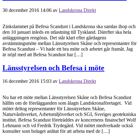
30 december 2016 14:06
av
Landskrona Direkt
Zinkslammet på Befesa Scandust i Landskrona ska samlas ihop och
den 10 januari inleds en utlastning till Tyskland. Därefter ska hela
anläggningen rengöras. Det står klart efter gårdagens
avstämningsmöte mellan Länsstyrelsen Skåne och representanter för
Befesa Scandust – Vi hade ett bra möte och arbetet går framåt. Jag
är nöjd med att Befesa Scandust har […]
Länsstyrelsen och Befesa i möte
16 december 2016 15:03
av
Landskrona Direkt
Nu har ett möte mellan Länsstyrelsen Skåne och Befesa Scandust
hållits om de förelägganden som ålagts Landskronaföretaget. Vid
mötet deltog representanter för Länsstyrelsen Skåne,
Naturvårdsverket, Arbetsmiljöverket och SGI, Sveriges geotekniska
institut. Befesa Scandust företräddes av koncernens finanschef Wolf
Lehmann och vd Fredrik Trydegård. Vid mötet medverkade också
konsulter som bolaget anlitat för att arbeta med de […]