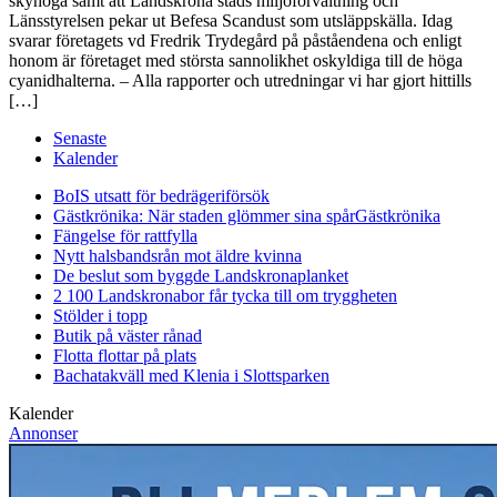
skyhöga samt att Landskrona stads miljöförvaltning och
Länsstyrelsen pekar ut Befesa Scandust som utsläppskälla. Idag
svarar företagets vd Fredrik Trydegård på påståendena och enligt
honom är företaget med största sannolikhet oskyldiga till de höga
cyanidhalterna. – Alla rapporter och utredningar vi har gjort hittills
[…]
Senaste
Kalender
BoIS utsatt för bedrägeriförsök
Gästkrönika: När staden glömmer sina spår
Gästkrönika
Fängelse för rattfylla
Nytt halsbandsrån mot äldre kvinna
De beslut som byggde Landskrona
planket
2 100 Landskronabor får tycka till om tryggheten
Stölder i topp
Butik på väster rånad
Flotta flottar på plats
Bachatakväll med Klenia i Slottsparken
Kalender
Annonser