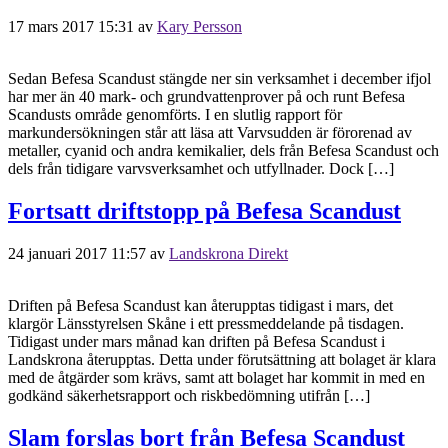
17 mars 2017 15:31
av
Kary Persson
Sedan Befesa Scandust stängde ner sin verksamhet i december ifjol
har mer än 40 mark- och grundvattenprover på och runt Befesa
Scandusts område genomförts. I en slutlig rapport för
markundersökningen står att läsa att Varvsudden är förorenad av
metaller, cyanid och andra kemikalier, dels från Befesa Scandust och
dels från tidigare varvsverksamhet och utfyllnader. Dock […]
Fortsatt driftstopp på Befesa Scandust
24 januari 2017 11:57
av
Landskrona Direkt
Driften på Befesa Scandust kan återupptas tidigast i mars, det
klargör Länsstyrelsen Skåne i ett pressmeddelande på tisdagen.
Tidigast under mars månad kan driften på Befesa Scandust i
Landskrona återupptas. Detta under förutsättning att bolaget är klara
med de åtgärder som krävs, samt att bolaget har kommit in med en
godkänd säkerhetsrapport och riskbedömning utifrån […]
Slam forslas bort från Befesa Scandust