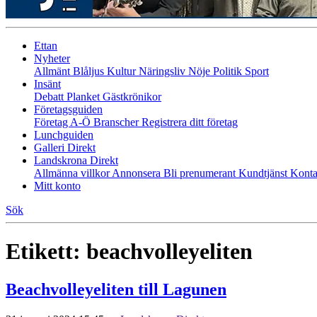
Ettan
Nyheter
Allmänt
Blåljus
Kultur
Näringsliv
Nöje
Politik
Sport
Insänt
Debatt
Planket
Gästkrönikor
Företagsguiden
Företag A-Ö
Branscher
Registrera ditt företag
Lunchguiden
Galleri Direkt
Landskrona Direkt
Allmänna villkor
Annonsera
Bli prenumerant
Kundtjänst
Konta
Mitt konto
Sök
Etikett:
beachvolleyeliten
Beachvolleyeliten till Lagunen