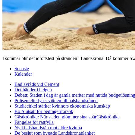
I sommar blir det idrottsfest på stranden i Landskrona. Då kommer S
Senaste
Kalender
Bad avråds vid Cement
Det händer i helgen
Debatt: Staden i dag är gamla meriter med nutida budgetlösning
Polisen efterlyser vittnen till halsbandsrånen
Studiecirkel stärker kvinnors ekonomiska kunskap
BoIS utsatt för bedrägeriförsök
Gästkrönika: När staden glömmer sina spår
Gästkrönika
Fängelse för rattfylla
Nytt halsbandsrån mot äldre kvinna
De beslut som byggde Landskrona
planket