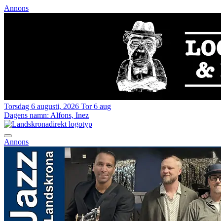
Annons
Torsdag 6 augusti, 2026
Tor 6 aug
Dagens namn:
Alfons, Inez
Annons