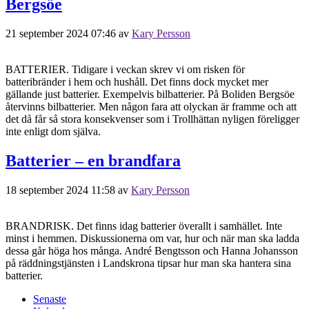
Bergsöe
21 september 2024 07:46
av
Kary Persson
BATTERIER. Tidigare i veckan skrev vi om risken för
batteribränder i hem och hushåll. Det finns dock mycket mer
gällande just batterier. Exempelvis bilbatterier. På Boliden Bergsöe
återvinns bilbatterier. Men någon fara att olyckan är framme och att
det då får så stora konsekvenser som i Trollhättan nyligen föreligger
inte enligt dom själva.
Batterier – en brandfara
18 september 2024 11:58
av
Kary Persson
BRANDRISK. Det finns idag batterier överallt i samhället. Inte
minst i hemmen. Diskussionerna om var, hur och när man ska ladda
dessa går höga hos många. André Bengtsson och Hanna Johansson
på räddningstjänsten i Landskrona tipsar hur man ska hantera sina
batterier.
Senaste