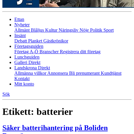
Ettan
Nyheter
Allmänt
Blåljus
Kultur
Näringsliv
Nöje
Politik
Sport
Insänt
Debatt
Planket
Gästkrönikor
Företagsguiden
Företag A-Ö
Branscher
Registrera ditt företag
Lunchguiden
Galleri Direkt
Landskrona Direkt
Allmänna villkor
Annonsera
Bli prenumerant
Kundtjänst
Kontakt
Mitt konto
Sök
Etikett:
batterier
Säker batterihantering på Boliden