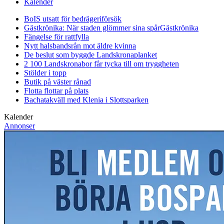
Kalender
BoIS utsatt för bedrägeriförsök
Gästkrönika: När staden glömmer sina spår
Gästkrönika
Fängelse för rattfylla
Nytt halsbandsrån mot äldre kvinna
De beslut som byggde Landskrona
planket
2 100 Landskronabor får tycka till om tryggheten
Stölder i topp
Butik på väster rånad
Flotta flottar på plats
Bachatakväll med Klenia i Slottsparken
Kalender
Annonser