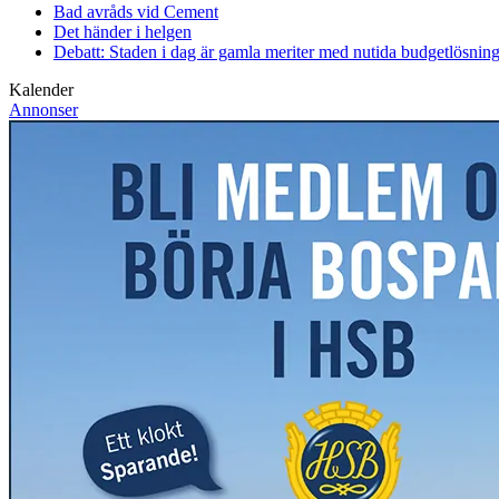
Bad avråds vid Cement
Det händer i helgen
Debatt: Staden i dag är gamla meriter med nutida budgetlösning
Kalender
Annonser