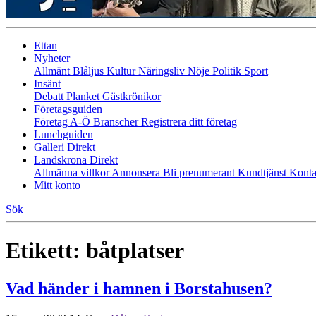
Ettan
Nyheter
Allmänt
Blåljus
Kultur
Näringsliv
Nöje
Politik
Sport
Insänt
Debatt
Planket
Gästkrönikor
Företagsguiden
Företag A-Ö
Branscher
Registrera ditt företag
Lunchguiden
Galleri Direkt
Landskrona Direkt
Allmänna villkor
Annonsera
Bli prenumerant
Kundtjänst
Konta
Mitt konto
Sök
Etikett:
båtplatser
Vad händer i hamnen i Borstahusen?