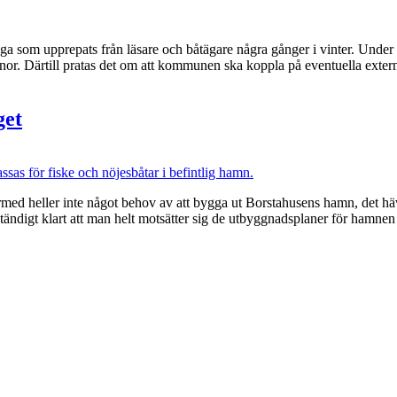
upprepats från läsare och båtägare några gånger i vinter. Under ett p
ronor. Därtill pratas det om att kommunen ska koppla på eventuella externa
get
ärmed heller inte något behov av att bygga ut Borstahusens hamn, det hä
ändigt klart att man helt motsätter sig de utbyggnadsplaner för hamnen