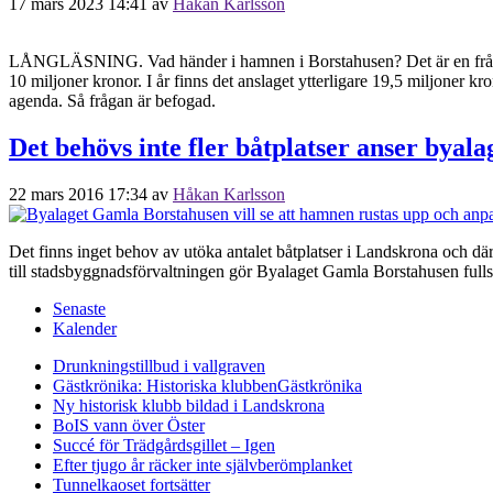
17 mars 2023 14:41
av
Håkan Karlsson
LÅNGLÄSNING. Vad händer i hamnen i Borstahusen? Det är en fråga som 
10 miljoner kronor. I år finns det anslaget ytterligare 19,5 miljoner k
agenda. Så frågan är befogad.
Det behövs inte fler båtplatser anser byala
22 mars 2016 17:34
av
Håkan Karlsson
Det finns inget behov av utöka antalet båtplatser i Landskrona och d
till stadsbyggnadsförvaltningen gör Byalaget Gamla Borstahusen fullst
Senaste
Kalender
Drunkningstillbud i vallgraven
Gästkrönika: Historiska klubben
Gästkrönika
Ny historisk klubb bildad i Landskrona
BoIS vann över Öster
Succé för Trädgårdsgillet – Igen
Efter tjugo år räcker inte självberöm
planket
Tunnelkaoset fortsätter