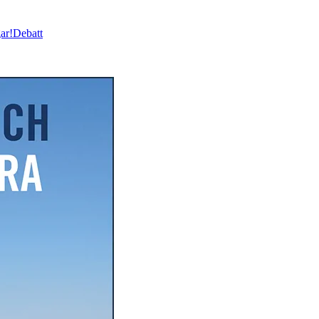
ar!
Debatt