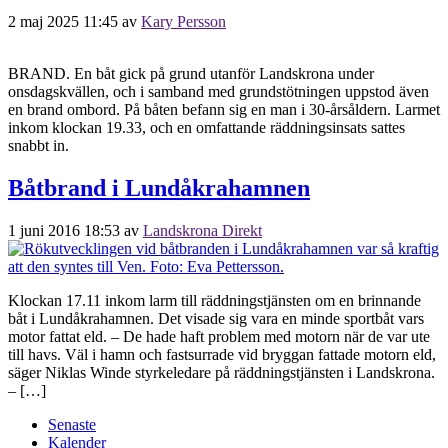
2 maj 2025 11:45
av
Kary Persson
BRAND. En båt gick på grund utanför Landskrona under
onsdagskvällen, och i samband med grundstötningen uppstod även
en brand ombord. På båten befann sig en man i 30-årsåldern. Larmet
inkom klockan 19.33, och en omfattande räddningsinsats sattes
snabbt in.
Båtbrand i Lundåkrahamnen
1 juni 2016 18:53
av
Landskrona Direkt
Klockan 17.11 inkom larm till räddningstjänsten om en brinnande
båt i Lundåkrahamnen. Det visade sig vara en minde sportbåt vars
motor fattat eld. – De hade haft problem med motorn när de var ute
till havs. Väl i hamn och fastsurrade vid bryggan fattade motorn eld,
säger Niklas Winde styrkeledare på räddningstjänsten i Landskrona.
– […]
Senaste
Kalender