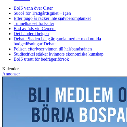
BoIS vann över Öster
Succé för Trädgårdsgillet – Igen
Efter tjugo år räcker inte självberöm
planket
Tunnelkaoset fortsätter
Bad avråds vid Cement
Det händer i helgen
Debatt: Staden i dag är gamla meriter med nutida
budgetlösningar!
Debatt
Polisen efterlyser vittnen till halsbandsrånen
Studiecirkel stärker kvinnors ekonomiska kunskap
BoIS utsatt för bedrägeriförsök
Kalender
Annonser