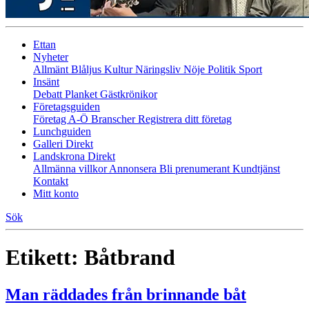
Ettan
Nyheter
Allmänt
Blåljus
Kultur
Näringsliv
Nöje
Politik
Sport
Insänt
Debatt
Planket
Gästkrönikor
Företagsguiden
Företag A-Ö
Branscher
Registrera ditt företag
Lunchguiden
Galleri Direkt
Landskrona Direkt
Allmänna villkor
Annonsera
Bli prenumerant
Kundtjänst
Kontakt
Mitt konto
Sök
Etikett:
Båtbrand
Man räddades från brinnande båt