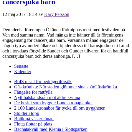
cancersjuka barn
12 maj 2017 18:14
av
Kary Persson
Den ideella föreningen Ökända förknippas mest med festivalen på
Ven med samma namn. Vad många inte känner till är föreningens
engagemang för cancersjuka barn. Varannan månad engagerar de
någon typ av underhållare och bjuder dessa till barnsjukhuset i Lund
och i torsdags förgyllde Sander och Gander tillvaron för en handfull
cancersjuka barn och deras anhöriga. […]
Senaste
Kalender
BoIS utsatt för bedrägeriförsök
Gästkrönika: När staden glömmer sina spår
Gästkrönika
Fängelse för rattfylla
Nytt halsbandsrån mot äldre kvinna
De beslut som byggde Landskrona
planket
2 100 Landskronabor får tycka till om tryggheten
Stölder i topp
Butik på väster rånad
Flotta flottar på plats
Bachatakväll med Klenia i Slottsparken