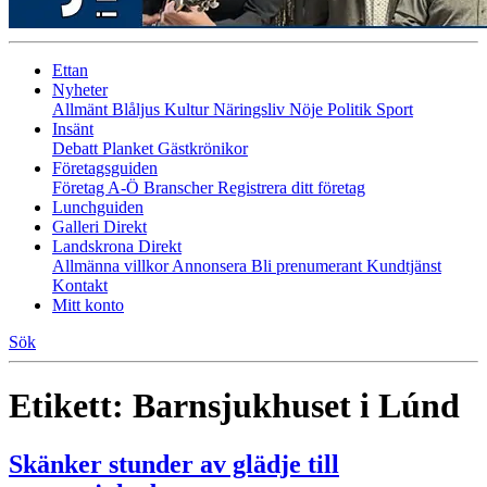
Ettan
Nyheter
Allmänt
Blåljus
Kultur
Näringsliv
Nöje
Politik
Sport
Insänt
Debatt
Planket
Gästkrönikor
Företagsguiden
Företag A-Ö
Branscher
Registrera ditt företag
Lunchguiden
Galleri Direkt
Landskrona Direkt
Allmänna villkor
Annonsera
Bli prenumerant
Kundtjänst
Kontakt
Mitt konto
Sök
Etikett:
Barnsjukhuset i Lúnd
Skänker stunder av glädje till