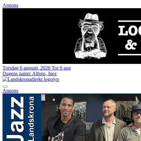
Annons
Torsdag 6 augusti, 2026
Tor 6 aug
Dagens namn:
Alfons, Inez
Annons