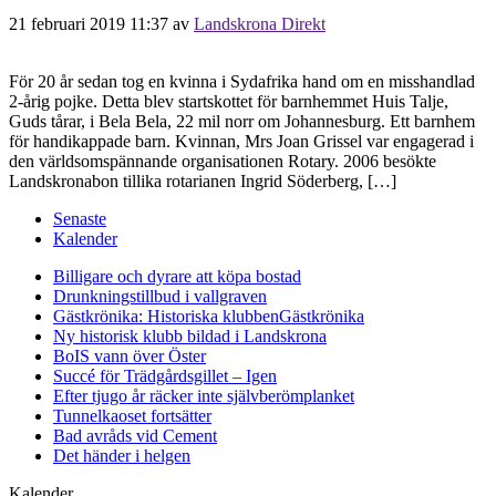
21 februari 2019 11:37
av
Landskrona Direkt
För 20 år sedan tog en kvinna i Sydafrika hand om en misshandlad
2-årig pojke. Detta blev startskottet för barnhemmet Huis Talje,
Guds tårar, i Bela Bela, 22 mil norr om Johannesburg. Ett barnhem
för handikappade barn. Kvinnan, Mrs Joan Grissel var engagerad i
den världsomspännande organisationen Rotary. 2006 besökte
Landskronabon tillika rotarianen Ingrid Söderberg, […]
Senaste
Kalender
Billigare och dyrare att köpa bostad
Drunkningstillbud i vallgraven
Gästkrönika: Historiska klubben
Gästkrönika
Ny historisk klubb bildad i Landskrona
BoIS vann över Öster
Succé för Trädgårdsgillet – Igen
Efter tjugo år räcker inte självberöm
planket
Tunnelkaoset fortsätter
Bad avråds vid Cement
Det händer i helgen
Kalender