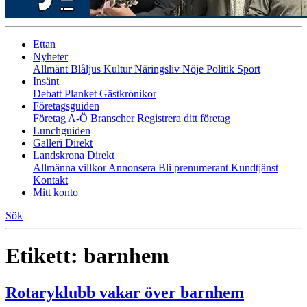
Ettan
Nyheter
Allmänt
Blåljus
Kultur
Näringsliv
Nöje
Politik
Sport
Insänt
Debatt
Planket
Gästkrönikor
Företagsguiden
Företag A-Ö
Branscher
Registrera ditt företag
Lunchguiden
Galleri Direkt
Landskrona Direkt
Allmänna villkor
Annonsera
Bli prenumerant
Kundtjänst
Kontakt
Mitt konto
Sök
Etikett:
barnhem
Rotaryklubb vakar över barnhem