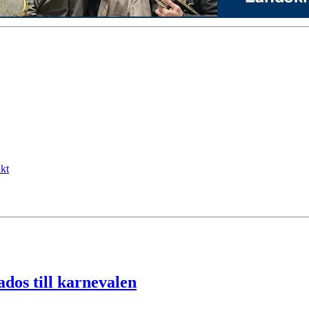
kt
dos till karnevalen