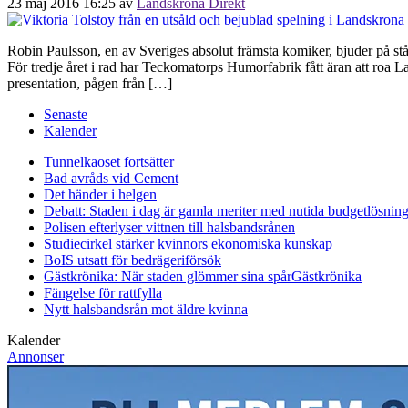
23 maj 2016 16:25
av
Landskrona Direkt
Robin Paulsson, en av Sveriges absolut främsta komiker, bjuder på 
För tredje året i rad har Teckomatorps Humorfabrik fått äran att r
presentation, pågen från […]
Senaste
Kalender
Tunnelkaoset fortsätter
Bad avråds vid Cement
Det händer i helgen
Debatt: Staden i dag är gamla meriter med nutida budgetlösning
Polisen efterlyser vittnen till halsbandsrånen
Studiecirkel stärker kvinnors ekonomiska kunskap
BoIS utsatt för bedrägeriförsök
Gästkrönika: När staden glömmer sina spår
Gästkrönika
Fängelse för rattfylla
Nytt halsbandsrån mot äldre kvinna
Kalender
Annonser