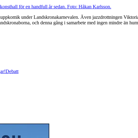
ståuppkomik under Landskronakarnevalen. Även jazzdrottningen Viktoria
oa Landskronaborna, och denna gång i samarbete med ingen mindre än h
ar!
Debatt