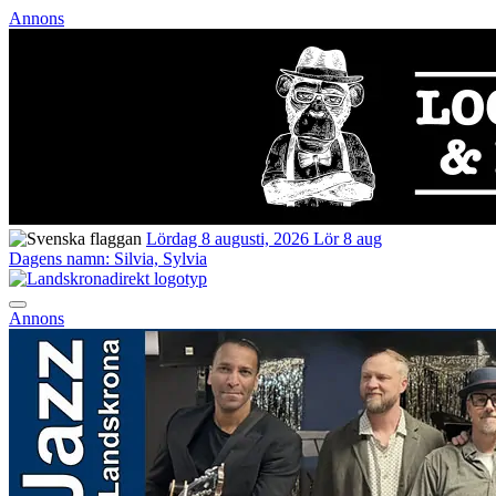
Annons
Lördag 8 augusti, 2026
Lör 8 aug
Dagens namn:
Silvia, Sylvia
Annons