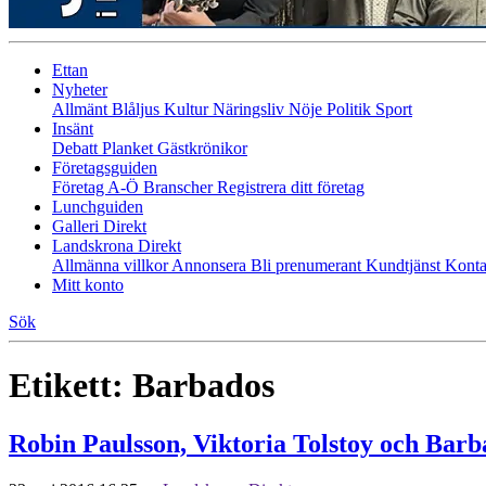
Ettan
Nyheter
Allmänt
Blåljus
Kultur
Näringsliv
Nöje
Politik
Sport
Insänt
Debatt
Planket
Gästkrönikor
Företagsguiden
Företag A-Ö
Branscher
Registrera ditt företag
Lunchguiden
Galleri Direkt
Landskrona Direkt
Allmänna villkor
Annonsera
Bli prenumerant
Kundtjänst
Konta
Mitt konto
Sök
Etikett:
Barbados
Robin Paulsson, Viktoria Tolstoy och Barba