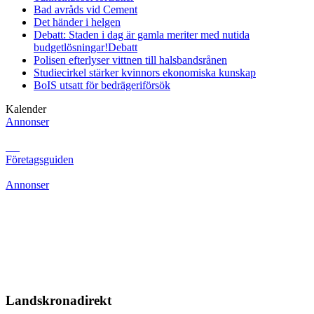
Bad avråds vid Cement
Det händer i helgen
Debatt: Staden i dag är gamla meriter med nutida
budgetlösningar!
Debatt
Polisen efterlyser vittnen till halsbandsrånen
Studiecirkel stärker kvinnors ekonomiska kunskap
BoIS utsatt för bedrägeriförsök
Kalender
Annonser
Företagsguiden
Annonser
Landskronadirekt