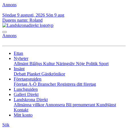
Annons
Söndag 9 augusti, 2026
Sön 9 aug
Dagens namn:
Roland
Annons
Ettan
Nyheter
Allmänt
Blåljus
Kultur
Näringsliv
Nöje
Politik
Sport
Insänt
Debatt
Planket
Gästkrönikor
Företagsguiden
Företag A-Ö
Branscher
Registrera ditt företag
Lunchguiden
Galleri Direkt
Landskrona Direkt
Allmänna villkor
Annonsera
Bli prenumerant
Kundtjänst
Kontakt
Mitt konto
Sök