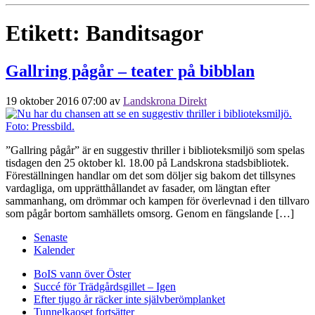
Etikett:
Banditsagor
Gallring pågår – teater på bibblan
19 oktober 2016 07:00
av
Landskrona Direkt
”Gallring pågår” är en suggestiv thriller i biblioteksmiljö som spelas
tisdagen den 25 oktober kl. 18.00 på Landskrona stadsbibliotek.
Föreställningen handlar om det som döljer sig bakom det tillsynes
vardagliga, om upprätthållandet av fasader, om längtan efter
sammanhang, om drömmar och kampen för överlevnad i den tillvaro
som pågår bortom samhällets omsorg. Genom en fängslande […]
Senaste
Kalender
BoIS vann över Öster
Succé för Trädgårdsgillet – Igen
Efter tjugo år räcker inte självberöm
planket
Tunnelkaoset fortsätter