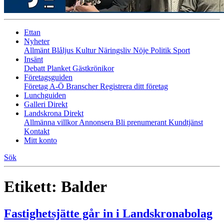
Ettan
Nyheter
Allmänt
Blåljus
Kultur
Näringsliv
Nöje
Politik
Sport
Insänt
Debatt
Planket
Gästkrönikor
Företagsguiden
Företag A-Ö
Branscher
Registrera ditt företag
Lunchguiden
Galleri Direkt
Landskrona Direkt
Allmänna villkor
Annonsera
Bli prenumerant
Kundtjänst
Kontakt
Mitt konto
Sök
Etikett:
Balder
Fastighetsjätte går in i Landskronabolag