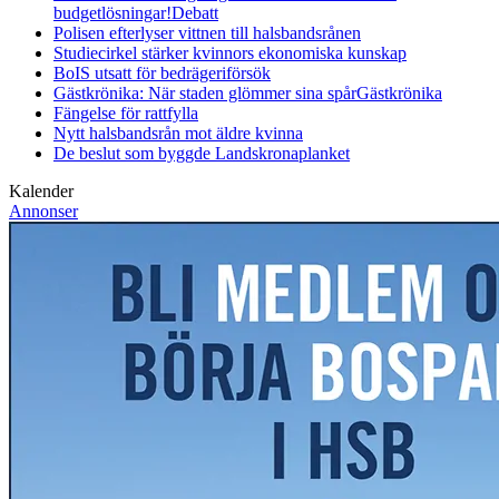
budgetlösningar!
Debatt
Polisen efterlyser vittnen till halsbandsrånen
Studiecirkel stärker kvinnors ekonomiska kunskap
BoIS utsatt för bedrägeriförsök
Gästkrönika: När staden glömmer sina spår
Gästkrönika
Fängelse för rattfylla
Nytt halsbandsrån mot äldre kvinna
De beslut som byggde Landskrona
planket
Kalender
Annonser