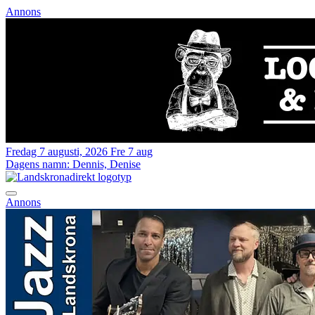
Annons
Fredag 7 augusti, 2026
Fre 7 aug
Dagens namn:
Dennis, Denise
Annons