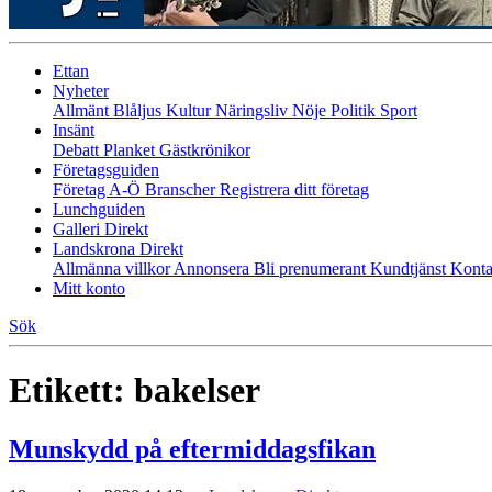
Ettan
Nyheter
Allmänt
Blåljus
Kultur
Näringsliv
Nöje
Politik
Sport
Insänt
Debatt
Planket
Gästkrönikor
Företagsguiden
Företag A-Ö
Branscher
Registrera ditt företag
Lunchguiden
Galleri Direkt
Landskrona Direkt
Allmänna villkor
Annonsera
Bli prenumerant
Kundtjänst
Konta
Mitt konto
Sök
Etikett:
bakelser
Munskydd på eftermiddagsfikan