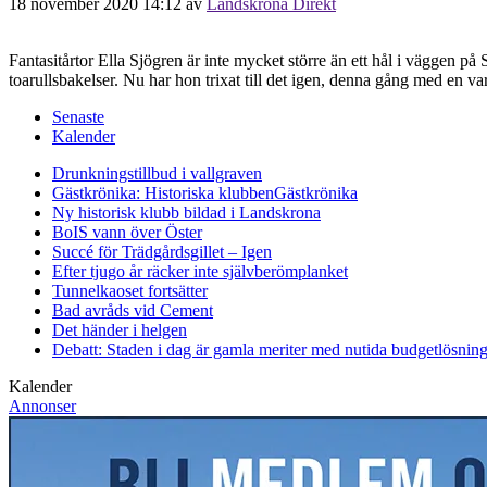
18 november 2020 14:12
av
Landskrona Direkt
Fantasitårtor Ella Sjögren är inte mycket större än ett hål i väggen p
toarullsbakelser. Nu har hon trixat till det igen, denna gång med en 
Senaste
Kalender
Drunkningstillbud i vallgraven
Gästkrönika: Historiska klubben
Gästkrönika
Ny historisk klubb bildad i Landskrona
BoIS vann över Öster
Succé för Trädgårdsgillet – Igen
Efter tjugo år räcker inte självberöm
planket
Tunnelkaoset fortsätter
Bad avråds vid Cement
Det händer i helgen
Debatt: Staden i dag är gamla meriter med nutida budgetlösning
Kalender
Annonser