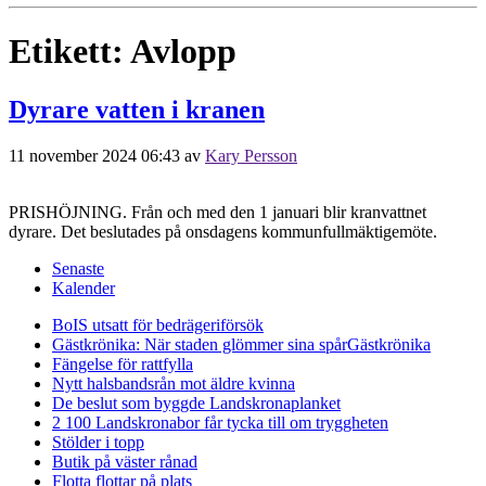
Etikett:
Avlopp
Dyrare vatten i kranen
11 november 2024 06:43
av
Kary Persson
PRISHÖJNING. Från och med den 1 januari blir kranvattnet
dyrare. Det beslutades på onsdagens kommunfullmäktigemöte.
Senaste
Kalender
BoIS utsatt för bedrägeriförsök
Gästkrönika: När staden glömmer sina spår
Gästkrönika
Fängelse för rattfylla
Nytt halsbandsrån mot äldre kvinna
De beslut som byggde Landskrona
planket
2 100 Landskronabor får tycka till om tryggheten
Stölder i topp
Butik på väster rånad
Flotta flottar på plats