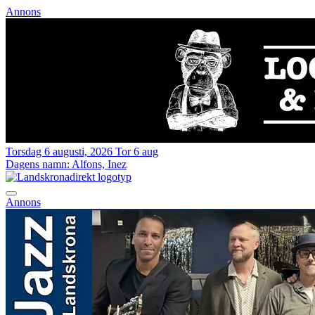
Annons
Torsdag 6 augusti, 2026
Tor 6 aug
Dagens namn:
Alfons, Inez
Annons