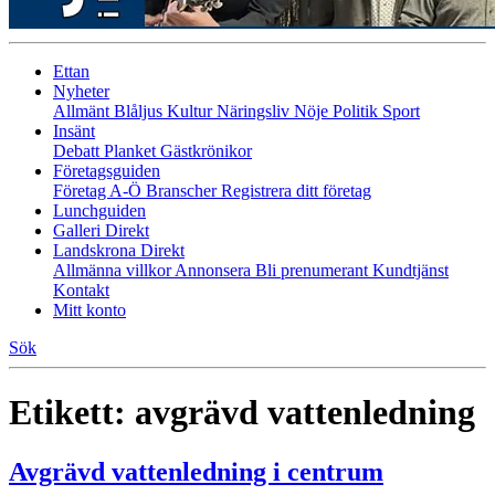
Ettan
Nyheter
Allmänt
Blåljus
Kultur
Näringsliv
Nöje
Politik
Sport
Insänt
Debatt
Planket
Gästkrönikor
Företagsguiden
Företag A-Ö
Branscher
Registrera ditt företag
Lunchguiden
Galleri Direkt
Landskrona Direkt
Allmänna villkor
Annonsera
Bli prenumerant
Kundtjänst
Kontakt
Mitt konto
Sök
Etikett:
avgrävd vattenledning
Avgrävd vattenledning i centrum