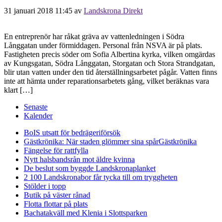
31 januari 2018 11:45
av
Landskrona Direkt
En entreprenör har råkat gräva av vattenledningen i Södra
Långgatan under förmiddagen. Personal från NSVA är på plats.
Fastigheten precis söder om Sofia Albertina kyrka, vilken omgärdas
av Kungsgatan, Södra Långgatan, Storgatan och Stora Strandgatan,
blir utan vatten under den tid återställningsarbetet pågår. Vatten finns
inte att hämta under reparationsarbetets gång, vilket beräknas vara
klart […]
Senaste
Kalender
BoIS utsatt för bedrägeriförsök
Gästkrönika: När staden glömmer sina spår
Gästkrönika
Fängelse för rattfylla
Nytt halsbandsrån mot äldre kvinna
De beslut som byggde Landskrona
planket
2 100 Landskronabor får tycka till om tryggheten
Stölder i topp
Butik på väster rånad
Flotta flottar på plats
Bachatakväll med Klenia i Slottsparken