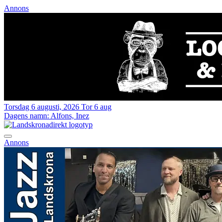
Annons
Torsdag 6 augusti, 2026
Tor 6 aug
Dagens namn:
Alfons, Inez
Annons