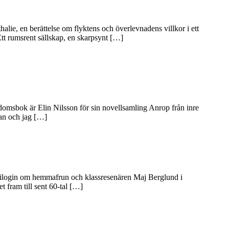
lie, en berättelse om flyktens och överlevnadens villkor i ett
tt rumsrent sällskap, en skarpsynt […]
omsbok är Elin Nilsson för sin novellsamling Anrop från inre
dan och jag […]
 trilogin om hemmafrun och klassresenären Maj Berglund i
t fram till sent 60-tal […]