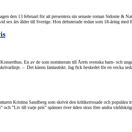
en den 13 februari för att presentera sin senaste roman Sidonie & Natha
d sex års ålder till Sverige. Hon debuterade redan som 18-åring med E
is
onserthus. En av de som nominerats till Årets svenska barn- och ungd
krivarlinje. – Det känns fantastiskt. Jag fick beskedet för en vecka se
fattaren Kristina Sandberg som skrivit den kritikerrosade och populära
och ”Liv till varje pris” spänner över tiden strax före andra världskrige