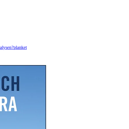
nalysen?
planket