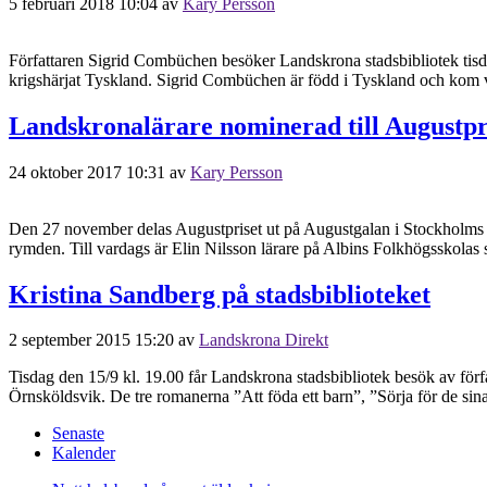
5 februari 2018 10:04
av
Kary Persson
Författaren Sigrid Combüchen besöker Landskrona stadsbibliotek tisdag
krigshärjat Tyskland. Sigrid Combüchen är född i Tyskland och kom vi
Landskronalärare nominerad till Augustpr
24 oktober 2017 10:31
av
Kary Persson
Den 27 november delas Augustpriset ut på Augustgalan i Stockholms K
rymden. Till vardags är Elin Nilsson lärare på Albins Folkhögsskolas s
Kristina Sandberg på stadsbiblioteket
2 september 2015 15:20
av
Landskrona Direkt
Tisdag den 15/9 kl. 19.00 får Landskrona stadsbibliotek besök av för
Örnsköldsvik. De tre romanerna ”Att föda ett barn”, ”Sörja för de sina” 
Senaste
Kalender