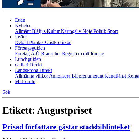
Ettan
Nyheter
Allmänt
Blåljus
Kultur
Näringsliv
Nöje
Politik
Sport
Insänt
Debatt
Planket
Gästkrönikor
Företagsguiden
Företag A-Ö
Branscher
Registrera ditt företag
Lunchguiden
Galleri Direkt
Landskrona Direkt
Allmänna villkor
Annonsera
Bli prenumerant
Kundtjänst
Konta
Mitt konto
Sök
Etikett:
Augustpriset
Prisad författare gästar stadsbiblioteket