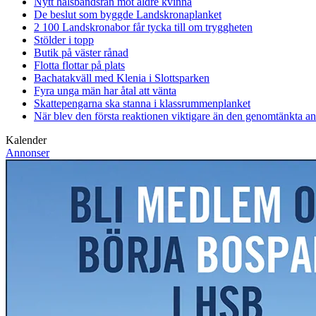
Nytt halsbandsrån mot äldre kvinna
De beslut som byggde Landskrona
planket
2 100 Landskronabor får tycka till om tryggheten
Stölder i topp
Butik på väster rånad
Flotta flottar på plats
Bachatakväll med Klenia i Slottsparken
Fyra unga män har åtal att vänta
Skattepengarna ska stanna i klassrummen
planket
När blev den första reaktionen viktigare än den genomtänkta a
Kalender
Annonser