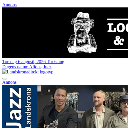
Annons
Torsdag 6 augusti, 2026
Tor 6 aug
Dagens namn:
Alfons, Inez
Annons