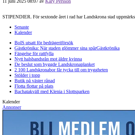
11 juni 2025 08:07
av
Kary Persson
STIPENDIER. För sextonde året i rad har Landskrona stad uppmärksa
Senaste
Kalender
BoIS utsatt för bedrägeriförsök
Gästkrönika: När staden glömmer sina spår
Gästkrönika
Fängelse för rattfylla
Nytt halsbandsrån mot äldre kvinna
De beslut som byggde Landskrona
planket
2 100 Landskronabor får tycka till om tryggheten
Stölder i topp
Butik på väster rånad
Flotta flottar på plats
Bachatakväll med Klenia i Slottsparken
Kalender
Annonser