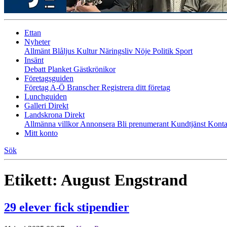
Ettan
Nyheter
Allmänt
Blåljus
Kultur
Näringsliv
Nöje
Politik
Sport
Insänt
Debatt
Planket
Gästkrönikor
Företagsguiden
Företag A-Ö
Branscher
Registrera ditt företag
Lunchguiden
Galleri Direkt
Landskrona Direkt
Allmänna villkor
Annonsera
Bli prenumerant
Kundtjänst
Konta
Mitt konto
Sök
Etikett:
August Engstrand
29 elever fick stipendier