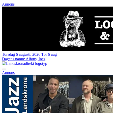
Annons
Torsdag 6 augusti, 2026
Tor 6 aug
Dagens namn:
Alfons, Inez
Annons