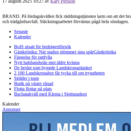
17 augusti 2025 10:27
av
Kary Persson
BRAND. På lördagskvällen fick räddningstjänsten larm om att det bran
och trädgårdsavfall. Släckningsarbetet förväntas pågå hela söndagen.
Senaste
Kalender
BoIS utsatt för bedrägeriförsök
Gästkrönika: När staden glömmer sina spår
Gästkrönika
Fängelse för rattfylla
Nytt halsbandsrån mot äldre kvinna
De beslut som byggde Landskrona
planket
2 100 Landskronabor får tycka till om tryggheten
Stölder i topp
Butik på väster rånad
Flotta flottar på plats
Bachatakväll med Klenia i Slottsparken
Kalender
Annonser