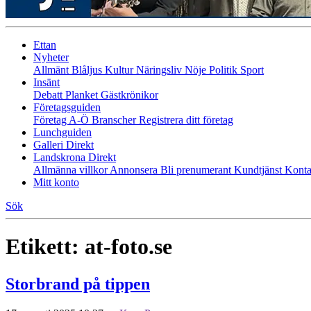
Ettan
Nyheter
Allmänt
Blåljus
Kultur
Näringsliv
Nöje
Politik
Sport
Insänt
Debatt
Planket
Gästkrönikor
Företagsguiden
Företag A-Ö
Branscher
Registrera ditt företag
Lunchguiden
Galleri Direkt
Landskrona Direkt
Allmänna villkor
Annonsera
Bli prenumerant
Kundtjänst
Konta
Mitt konto
Sök
Etikett:
at-foto.se
Storbrand på tippen