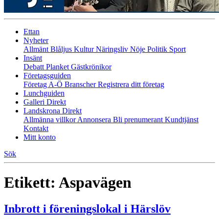
Ettan
Nyheter
Allmänt
Blåljus
Kultur
Näringsliv
Nöje
Politik
Sport
Insänt
Debatt
Planket
Gästkrönikor
Företagsguiden
Företag A-Ö
Branscher
Registrera ditt företag
Lunchguiden
Galleri Direkt
Landskrona Direkt
Allmänna villkor
Annonsera
Bli prenumerant
Kundtjänst
Kontakt
Mitt konto
Sök
Etikett:
Aspavägen
Inbrott i föreningslokal i Härslöv