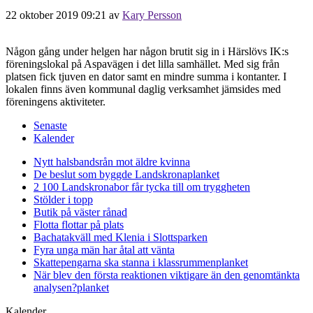
22 oktober 2019 09:21
av
Kary Persson
Någon gång under helgen har någon brutit sig in i Härslövs IK:s
föreningslokal på Aspavägen i det lilla samhället. Med sig från
platsen fick tjuven en dator samt en mindre summa i kontanter. I
lokalen finns även kommunal daglig verksamhet jämsides med
föreningens aktiviteter.
Senaste
Kalender
Nytt halsbandsrån mot äldre kvinna
De beslut som byggde Landskrona
planket
2 100 Landskronabor får tycka till om tryggheten
Stölder i topp
Butik på väster rånad
Flotta flottar på plats
Bachatakväll med Klenia i Slottsparken
Fyra unga män har åtal att vänta
Skattepengarna ska stanna i klassrummen
planket
När blev den första reaktionen viktigare än den genomtänkta
analysen?
planket
Kalender