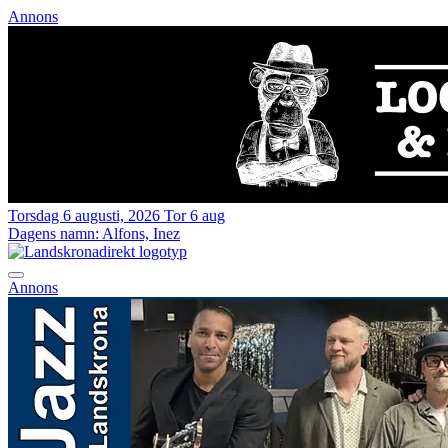
Annons
Torsdag 6 augusti, 2026
Tor 6 aug
Dagens namn:
Alfons, Inez
Annons