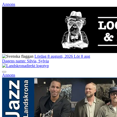
Annons
Lördag 8 augusti, 2026
Lör 8 aug
Dagens namn:
Silvia, Sylvia
Annons