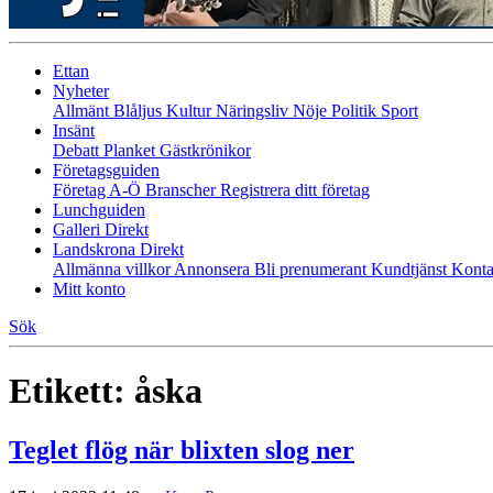
Ettan
Nyheter
Allmänt
Blåljus
Kultur
Näringsliv
Nöje
Politik
Sport
Insänt
Debatt
Planket
Gästkrönikor
Företagsguiden
Företag A-Ö
Branscher
Registrera ditt företag
Lunchguiden
Galleri Direkt
Landskrona Direkt
Allmänna villkor
Annonsera
Bli prenumerant
Kundtjänst
Konta
Mitt konto
Sök
Etikett:
åska
Teglet flög när blixten slog ner