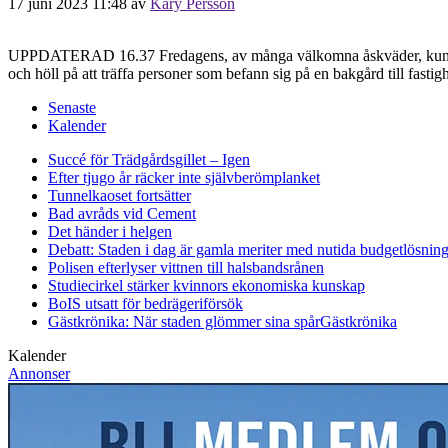
17 juni 2023 11:48
av
Kary Persson
UPPDATERAD 16.37 Fredagens, av många välkomna åskväder, kunde slutat
och höll på att träffa personer som befann sig på en bakgård till fastig
Senaste
Kalender
Succé för Trädgårdsgillet – Igen
Efter tjugo år räcker inte självberöm
planket
Tunnelkaoset fortsätter
Bad avråds vid Cement
Det händer i helgen
Debatt: Staden i dag är gamla meriter med nutida budgetlösning
Polisen efterlyser vittnen till halsbandsrånen
Studiecirkel stärker kvinnors ekonomiska kunskap
BoIS utsatt för bedrägeriförsök
Gästkrönika: När staden glömmer sina spår
Gästkrönika
Kalender
Annonser