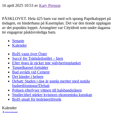
16 april 2025 10:53
av
Kary Persson
PÅSKLOVET. Hela 425 barn var med och sprang Paprikaloppet på
tisdagen, en hinderbana på Kasernplan. Det var den tionde upplagan
av det populära loppet. Arrangörer var Cityidrott som under dagarna
tre engagerar påsklovslediga barn.
Senaste
Kalender
BoIS vann över Öster
Succé för Trädgårdsgillet – Igen
Efter tjugo år räcker inte självberöm
planket
Tunnelkaoset fortsätter
Bad avråds vid Cement
Det händer i helgen
Debatt: Staden i dag är gamla meriter med nutida
budgetlösningar!
Debatt
Polisen efterlyser vittnen till halsbandsrånen
Studiecirkel stärker kvinnors ekonomiska kunskap
BoIS utsatt för bedrägeriförsök
Kalender
Annonser