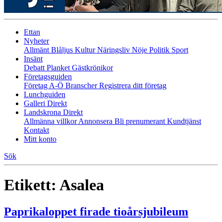
Ettan
Nyheter
Allmänt
Blåljus
Kultur
Näringsliv
Nöje
Politik
Sport
Insänt
Debatt
Planket
Gästkrönikor
Företagsguiden
Företag A-Ö
Branscher
Registrera ditt företag
Lunchguiden
Galleri Direkt
Landskrona Direkt
Allmänna villkor
Annonsera
Bli prenumerant
Kundtjänst
Kontakt
Mitt konto
Sök
Etikett:
Asalea
Paprikaloppet firade tioårsjubileum