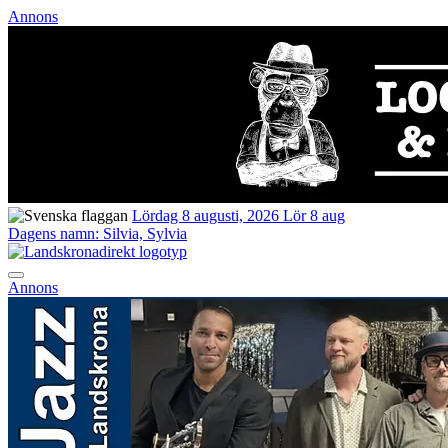
Annons
Lördag 8 augusti, 2026
Lör 8 aug
Dagens namn:
Silvia, Sylvia
Annons